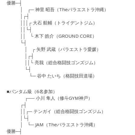
優勝─┤
│ ┌─ 神里 昭吾（Theパラエストラ沖縄）
│┌┤
│││┌ 大石 航輔（トライデントジム）
││└┤
││ └ 木下 皓介（GROUND CORE）
└┤
│ ┌ 矢野 武蔵（パラエストラ愛媛）
│┌┤
││└ 亮我（総合格闘技ゴンズジム）
└┤
└─ 谷中 たいち（格闘技田道場）
■バンタム級（6名参加）
┌── 小川 隼人（修斗GYM神戸）
┌┤
││┌─ テンガイ（総合格闘技ゴンズジム）
│└┤
│ └─ JAM（Theパラエストラ沖縄）
優勝─┤