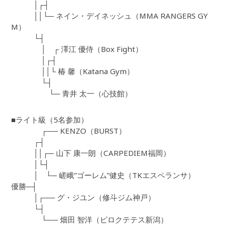
│┌┤
││└─ ネイン・デイネッシュ（MMA RANGERS GY
M）
└┤
│ ┌ 澤江 優侍（Box Fight）
│┌┤
││└ 椿 馨（Katana Gym）
└┤
└─ 青井 太一（心技館）
■ライト級（5名参加）
┌── KENZO（BURST）
┌┤
││┌─ 山下 康一朗（CARPEDIEM福岡）
│└┤
│ └─ 嵯峨”ゴーレム”健史（TKエスペランサ）
優勝─┤
│┌── グ・ジユン（修斗ジム神戸）
└┤
└── 畑田 智洋（ピロクテテス新潟）