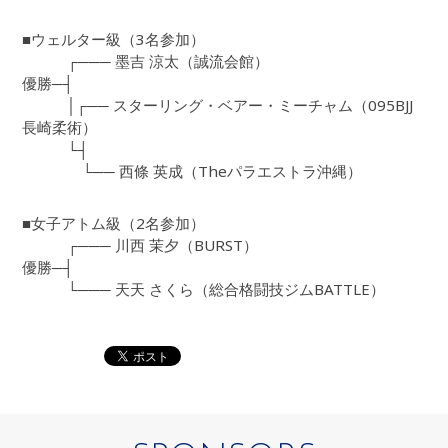
■ウェルター級（3名参加）
┌─── 墨吉 涼太（誠流会館）
優勝─┤
│┌── スターリング・ベアー・ミーチャム（095BJJ
長崎柔術）
└┤
└── 西條 英成（Theパラエストラ沖縄）
■女子アトム級（2名参加）
┌─── 川西 茉夕（BURST）
優勝─┤
└─── 天天 さくら（総合格闘技ジムBATTLE）