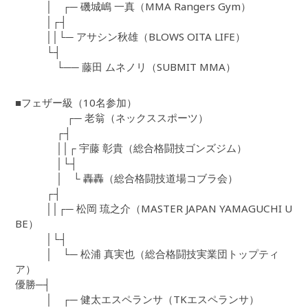
│ ┌─ 磯城嶋 一真（MMA Rangers Gym）
│┌┤
││└─ アサシン秋雄（BLOWS OITA LIFE）
└┤
└── 藤田 ムネノリ（SUBMIT MMA）
■フェザー級（10名参加）
┌─ 老翁（ネックススポーツ）
┌┤
││┌ 宇藤 彰貴（総合格闘技ゴンズジム）
│└┤
│ └ 轟轟（総合格闘技道場コブラ会）
┌┤
││┌─ 松岡 琉之介（MASTER JAPAN YAMAGUCHI U
BE）
│└┤
│ └─ 松浦 真実也（総合格闘技実業団トップティ
ア）
優勝─┤
│ ┌─ 健太エスペランサ（TKエスペランサ）