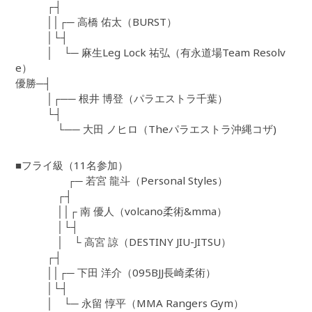
┌┤
││┌─ 高橋 佑太（BURST）
│└┤
│ └─ 麻生Leg Lock 祐弘（有永道場Team Resolv
e）
優勝─┤
│┌── 根井 博登（パラエストラ千葉）
└┤
└── 大田 ノヒロ（Theパラエストラ沖縄コザ)
■フライ級（11名参加）
┌─ 若宮 龍斗（Personal Styles）
┌┤
││┌ 南 優人（volcano柔術&mma）
│└┤
│ └ 高宮 諒（DESTINY JIU-JITSU）
┌┤
││┌─ 下田 洋介（095BJJ長崎柔術）
│└┤
│ └─ 永留 惇平（MMA Rangers Gym）