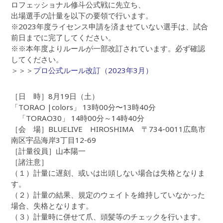
ロフェッショナル修斗公式戦に先立ち、
出場選手の計量を以下の要領で行います。
※2023年度ライセンス申請を済ませていない選手は、試合
前日までに完了してください。
※※本年度よりルールが一部改訂されています。必ず確認
してください。
＞＞＞
プロ公式ルール改訂（2023年3月）
［日 時］8月19日（土）
「TORAO |colors」 13時00分〜13時40分
「TORAO30」 14時00分～14時40分
［会 場］BLUELIVE HIROSHIMA 〒734-0011広島市
南区宇品海岸3丁目12-69
［計量役員］山本陽一
［諸注意］
（１）計量に遅刻、或いは出頭しない場合は失格となりま
す。
（２）計量の結果、規定のウェイトを維持していなかった
場合、失格となります。
（３）計量時に併せて爪、頭髪等のチェックを行います。