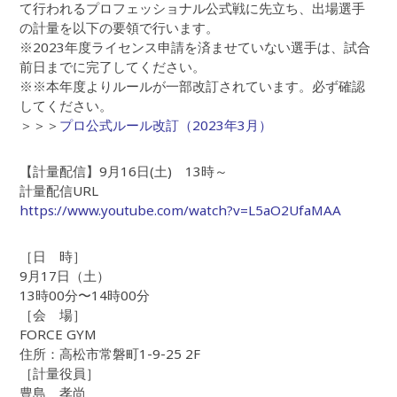
て行われるプロフェッショナル公式戦に先立ち、出場選手
の計量を以下の要領で行います。
※2023年度ライセンス申請を済ませていない選手は、試合
前日までに完了してください。
※※本年度よりルールが一部改訂されています。必ず確認
してください。
＞＞＞
プロ公式ルール改訂（2023年3月）
【計量配信】9月16日(土) 13時～
計量配信URL
https://www.youtube.com/watch?v=L5aO2UfaMAA
［日 時］
9月17日（土）
13時00分〜14時00分
［会 場］
FORCE GYM
住所：高松市常磐町1-9-25 2F
［計量役員］
豊島 孝尚