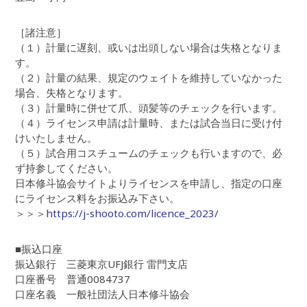
［諸注意］
（１）計量に遅刻、或いは出頭しない場合は失格となりま
す。
（２）計量の結果、規定のウェイトを維持していなかった
場合、失格となります。
（３）計量時に併せて爪、頭髪等のチェックを行います。
（４）ライセンス申請は計量時、または試合当日に受け付
けいたしません。
（５）試合用コスチュームのチェックも行いますので、必
ず持参してください。
日本修斗協会サイトよりライセンスを申請し、指定の口座
にライセンス料をお振込み下さい。
＞＞＞
https://j-shooto.com/licence_2023/
■振込口座
振込銀行 三菱東京UFJ銀行 雷門支店
口座番号 普通0084737
口座名義 一般社団法人日本修斗協会