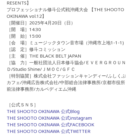
RESENTS】
プロフェッショナル修斗公式戦沖縄大会 【THE SHOOTO
OKINAWA vol.12】
［開催日］2025年4月20日（日）
［開 場］14:30
［開 始］15:00
［会 場］ミュージックタウン音市場（沖縄市上地1-1-1)
［認 定］修斗コミッション
［主 催］THE BLACK BELT JAPAN
［協 力］一般社団法人日本修斗協会/ＥＶＥＲＧＲＯＵＮ
Ｄ/Studio Shine/ＪＭＯＣ/ＧＦＣ
［特別協賛］株式会社ファッションキャンディー/ふしくぶ
カフェ/沖縄広告株式会社/中部総合法律事務所/京都市役所
前法律事務所/カルペディエム沖縄
［公式ＳＮＳ］
THE SHOOTO OKINAWA 公式Blog
THE SHOOTO OKINAWA 公式instagram
THE SHOOTO OKINAWA 公式FACEBOOK
THE SHOOTO OKINAWA 公式TWITTER