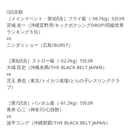
□試合順
［メインイベント・第9試合］フライ級（-56.7kg）5分3R
宮城 友一（沖縄宜野湾/キックボクシングDROP/同級世界
ランキング５位）
vs
ニシダ☆ショー（広島/BURST）
［第8試合］ストロー級（-52.2kg）5分2R
大城 匡史（沖縄糸満/THE BLACK BELT JAPAN）
vs
児玉 勇也（東京/トイカツ道場/とらの子レスリングクラ
ブ）
［第7試合］バンタム級（-61.2kg）5分2R
青井 心二（神奈川/心技館）
vs
波平コング（沖縄那覇/THE BLACK BELT JAPAN）