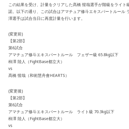
この結果を受け、計量をクリアした髙橋 惺哉選手が階級をライト級（
諾。以下の通り、この試合はアマチュア修斗エキスパートルール ライ
澤選手は試合当日に再度計量を行います。
(変更前)
【第2部】
第6試合
アマチュア修斗エキスパートルール フェザー級 65.8kg以下
柿澤 陸人（FightBase都立大）
vs
髙橋 惺哉（和術慧舟會HEARTS）
(変更後)
【第2部】
第6試合
アマチュア修斗エキスパートルール ライト級 70.3kg以下
柿澤 陸人（FightBase都立大）
vs