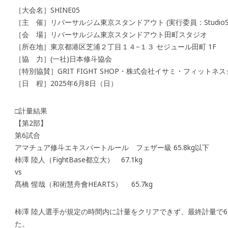
［大会名］SHINE05
［主 催］リバーサルジム東京スタンドアウト (実行委員：StudioSh
［会 場］リバーサルジム東京スタンドアウト田町スタジオ
［所在地］東京都港区芝浦２丁目１４−１３ セジュール田町 1F
［協 力］(一社)日本修斗協会
［特別協賛］GRIT FIGHT SHOP・株式会社イサミ・フィットネスシ
［日 程］2025年6月8日（日）
□計量結果
【第2部】
第6試合
アマチュア修斗エキスパートルール フェザー級 65.8kg以下
柿澤 陸人（FightBase都立大） 67.1kg
vs
髙橋 惺哉（和術慧舟會HEARTS） 65.7kg
柿澤 陸人選手が規定の時間内に計量をクリアできず、最終計量で67.
た。