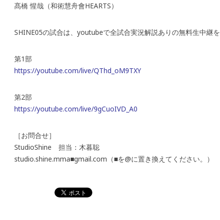
髙橋 惺哉（和術慧舟會HEARTS）
SHINE05の試合は、youtubeで全試合実況解説ありの無料生中継
第1部
https://youtube.com/live/QThd_oM9TXY
第2部
https://youtube.com/live/9gCuoIVD_A0
［お問合せ］
StudioShine 担当：木暮聡
studio.shine.mma■gmail.com（■を@に置き換えてください。）