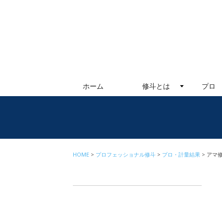
ホーム
修斗とは
プロ
HOME
プロフェッショナル修斗
プロ・計量結果
アマ修