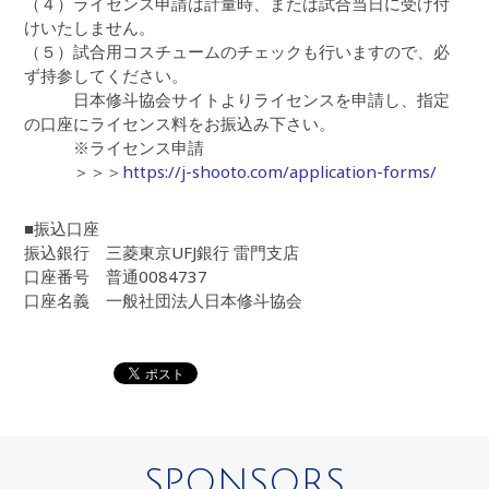
（４）ライセンス申請は計量時、または試合当日に受け付
けいたしません。
（５）試合用コスチュームのチェックも行いますので、必
ず持参してください。
日本修斗協会サイトよりライセンスを申請し、指定
の口座にライセンス料をお振込み下さい。
※ライセンス申請
＞＞＞
https://j-shooto.com/application-forms/
■振込口座
振込銀行 三菱東京UFJ銀行 雷門支店
口座番号 普通0084737
口座名義 一般社団法人日本修斗協会
SPONSORS