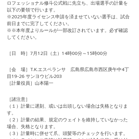
ロフェッショナル修斗公式戦に先立ち、出場選手の計量を
以下の要領で行います。
※2025年度ライセンス申請を済ませていない選手は、試合
前日までに完了してください。
※※本年度よりルールが一部改訂されています。必ず確認
してください。
［日 時］7月12日（土）14時00分～15時00分
［会 場］T.K.エスペランサ 広島県広島市西区庚午中4丁
目19-26 サンヨウビル203
［計量役員］山本陽一
［諸注意］
（１）計量に遅刻、或いは出頭しない場合は失格となりま
す。
（２）計量の結果、規定のウェイトを維持していなかった
場合、失格となります。
（３）計量時に併せて爪、頭髪等のチェックを行います。