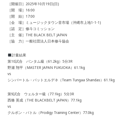
［開催日］2025年10月19日(日)
［開 場］16:00
［開 始］17:00
［会 場］ミュージックタウン音市場（沖縄市上地1-1-1)
［認 定］修斗コミッション
［主 催］THE BLACK BELT JAPAN
［協 力］一般社団法人日本修斗協会
計量結果
第10試合 バンタム級（61.2kg）5分3R
野瀬 翔平（MASTER JAPAN FUKUOKA）61.1kg
vs
シンバートル・バットエルデネ（Team Tungaa Shandas）61.1kg
第9試合 ウェルター級（77.1kg）5分3R
西條 英成（THE BLACKBELT JAPAN）77.1kg
vs
クルボン・バトル（Prodigy Training Center）77.0kg