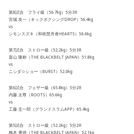
第8試合 フライ級（56.7kg）5分3R
宮城 友一（キックボクシングDROP）56.4kg
vs
シモンスズキ（和術慧舟會HEARTS）56.6kg
第7試合 ストロー級（52.2kg）5分3R
畠山 隆称（THE BLACKBELT JAPAN）51.8kg
vs
ニシダ☆ショー（BURST）52.0kg
第6試合 フェザー級（65.8kg）5分2R
内藤 太尊（ROOTS）65.6kg
vs
工藤 圭一郎（グランドスラムAPP）65.4kg
第5試合 ストロー級（52.2kg）5分2R
梅木 勇徳（THE BLACKBELT JAPAN）52.1kg