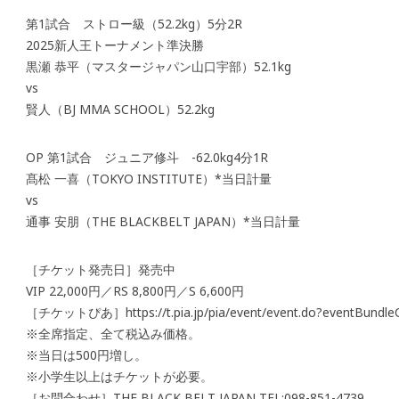
第1試合 ストロー級（52.2kg）5分2R
2025新人王トーナメント準決勝
黒瀬 恭平（マスタージャパン山口宇部）52.1kg
vs
賢人（BJ MMA SCHOOL）52.2kg
OP 第1試合 ジュニア修斗 -62.0kg4分1R
髙松 一喜（TOKYO INSTITUTE）*当日計量
vs
通事 安朋（THE BLACKBELT JAPAN）*当日計量
［チケット発売日］発売中
VIP 22,000円／RS 8,800円／S 6,600円
［チケットぴあ］https://t.pia.jp/pia/event/event.do?eventBun
※全席指定、全て税込み価格。
※当日は500円増し。
※小学生以上はチケットが必要。
［お問合わせ］THE BLACK BELT JAPAN TEL:098-851-4739