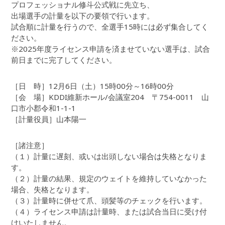
プロフェッショナル修斗公式戦に先立ち、
出場選手の計量を以下の要領で行います。
試合順に計量を行うので、全選手15時には必ず集合してく
ださい。
※2025年度ライセンス申請を済ませていない選手は、試合
前日までに完了してください。
［日 時］12月6日（土）15時00分～16時00分
［会 場］KDDI維新ホール/会議室204 〒754-0011 山
口市小郡令和1-1-1
［計量役員］山本陽一
［諸注意］
（１）計量に遅刻、或いは出頭しない場合は失格となりま
す。
（２）計量の結果、規定のウェイトを維持していなかった
場合、失格となります。
（３）計量時に併せて爪、頭髪等のチェックを行います。
（４）ライセンス申請は計量時、または試合当日に受け付
けいたしません。