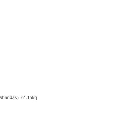
』
ndas）61.15kg