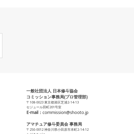
一般社団法人 日本修斗協会
コミッション事務局(プロ管理部)
〒108-0023 東京都港区芝浦2-14-13
セジュール田町201号室
E-mail：
commission@shooto.jp
アマチュア修斗委員会 事務局
〒250-0012 神奈川県小田原市本町2-14-12