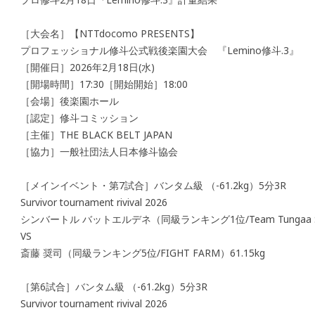
［大会名］【NTTdocomo PRESENTS】
プロフェッショナル修斗公式戦後楽園大会 『Lemino修斗.3
［開催日］2026年2月18日(水)
［開場時間］17:30［開始開始］18:00
［会場］後楽園ホール
［認定］修斗コミッション
［主催］THE BLACK BELT JAPAN
［協力］一般社団法人日本修斗協会
［メインイベント・第7試合］バンタム級 （-61.2kg）5分3R
Survivor tournament rivival 2026
シンバートル バットエルデネ（同級ランキング1位/Team Tungaa Sha
VS
斎藤 奨司（同級ランキング5位/FIGHT FARM）61.15kg
［第6試合］バンタム級 （-61.2kg）5分3R
Survivor tournament rivival 2026