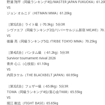
野瀬 翔平（同級ランキング4位/MASTER JAPAN FUKUOKA）61.20
VS
ジョン オルニド（HITMAN MMA）61.20kg
［第5試合］ライト級（-70.3kg）5分3R
シヴァエフ（同級ランキング2位/リバーサルジム新宿 ME,WE）70.2
VS
後藤 亮（同級ランキング5位 /TRIBE TOKYO MMA）70.25kg
［第4試合］バンタム級 （-61.2kg）5分3R
Survivor tournament rivival 2026
青井 心ニ（心技舘）61.10kg
VS
内田タケル（THE BLACKBELT JAPAN）60.95kg
［第3試合］フェザー級（-65.8kg）5分3R
TOMA（同級ランキング4位/直心会TK68）65.55kg
VS
堀江 耐志（FIGHT BASE）65.65kg