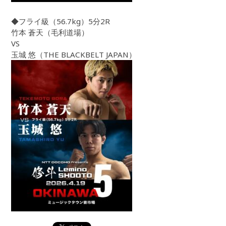
◆フライ級（56.7kg）5分2R
竹本 蒼天（毛利道場）
VS
玉城 悠（THE BLACKBELT JAPAN）