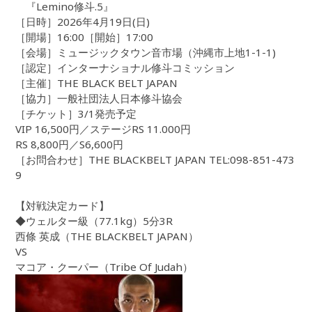
『Lemino修斗.5』
［日時］2026年4月19日(日)
［開場］16:00［開始］17:00
［会場］ミュージックタウン音市場（沖縄市上地1-1-1)
［認定］インターナショナル修斗コミッション
［主催］THE BLACK BELT JAPAN
［協力］一般社団法人日本修斗協会
［チケット］3/1発売予定
VIP 16,500円／ステージRS 11.000円
RS 8,800円／S6,600円
［お問合わせ］THE BLACKBELT JAPAN TEL:098-851-473
9
【対戦決定カード】
◆ウェルター級（77.1kg）5分3R
西條 英成（THE BLACKBELT JAPAN）
VS
マコア・クーパー（Tribe Of Judah）