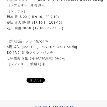
［レフェリー］片岡 誠人
［ジャッジ］
橋本 貴18-20（1R 9-10／2R 9-10）
福田 正人19-19（1R 10-9／2R 9-10）
石川 喬也 20-18（1R 10-9／2R 10-9）
［第1試合］フライ級5分2R
×堤 成矢（MASTER JAPAN FUKUOKA）56.5kg
KO 1R 0’13” ※スタンドパンチ
◯宇佐美 泰生（修斗GYM東京）56.6kg
［レフェリー］渡辺 明伸