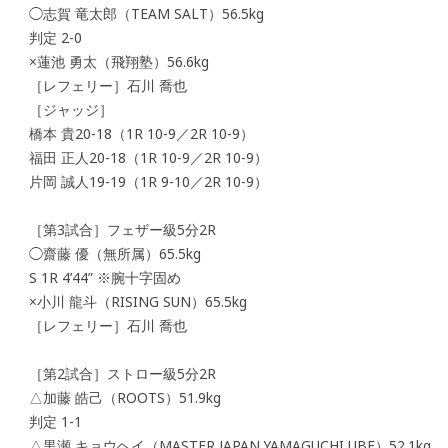
◯志賀 竜太郎（TEAM SALT）56.5kg
判定 2-0
×蓮池 勇太（飛翔塾）56.6kg
［レフェリー］石川 喬也
［ジャッジ］
橋本 貴20-18（1R 10-9／2R 10-9）
福田 正人20-18（1R 10-9／2R 10-9）
片岡 誠人19-19（1R 9-10／2R 10-9）
［第3試合］フェザー級5分2R
◯齋藤 優（無所属）65.5kg
S 1R 4’44” ※腕十字固め
×小川 龍斗（RISING SUN）65.5kg
［レフェリー］石川 喬也
［第2試合］ストロー級5分2R
△加藤 皓己（ROOTS）51.9kg
判定 1-1
△黒瀬 キョウヘイ（MASTER JAPAN YAMAGUCHI UBE）52.1kg