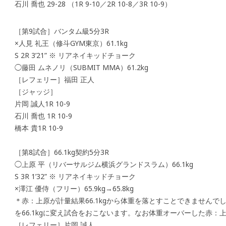
石川 喬也 29-28 （1R 9-10／2R 10-8／3R 10-9）
［第9試合］バンタム級5分3R
×人見 礼王（修斗GYM東京）61.1kg
S 2R 3’21” ※ リアネイキッドチョーク
◯藤田 ムネノリ（SUBMIT MMA）61.2kg
［レフェリー］福田 正人
［ジャッジ］
片岡 誠人1R 10-9
石川 喬也 1R 10-9
橋本 貴1R 10-9
［第8試合］66.1kg契約5分3R
◯上原 平（リバーサルジム横浜グランドスラム）66.1kg
S 3R 1’32” ※ リアネイキッドチョーク
×澤江 優侍（フリー）65.9kg→65.8kg
＊赤：上原が計量結果66.1kgから体重を落とすことできません
を66.1kgに変え試合をおこないます。なお体重オーバーした赤：
［レフェリー］片岡 誠人