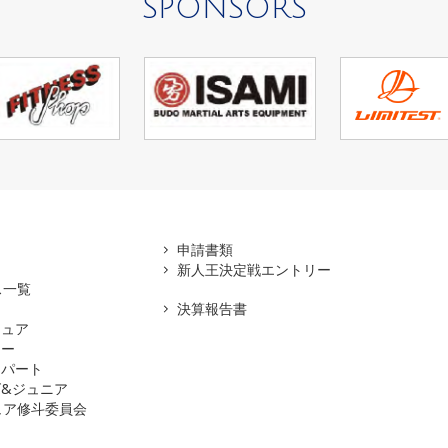
SPONSORS
アマ
申請書類
新人王決定戦エントリー
ス一覧
決算報告書
チュア
ナー
スパート
&ジュニア
ュア修斗委員会