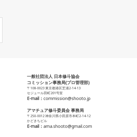
一般社団法人 日本修斗協会
コミッション事務局(プロ管理部)
〒108-0023 東京都港区芝浦2-14-13
セジュール田町201号室
E-mail：
commission@shooto.jp
アマチュア修斗委員会 事務局
〒250-0012 神奈川県小田原市本町2-14-12
かどきちビル
E-mail：
ama.shooto@gmail.com