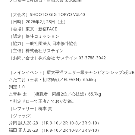
［大会名］SHOOTO GIG TOKYO Vol.40
［日時］2026年2月28日（土）
［会場］東京・新宿FACE
［認定］修斗コミッション
［協力］一般社団法人 日本修斗協会
［主催］株式会社サステイン
［お問い合せ］株式会社 サステイン 03-3788-3042
［メインイベント］環太平洋フェザー級チャンピオンシップ5分3R
△たてお（王者・初防衛戦／ELEVEN）65.6kg
判定 1-0
△青井 太一（挑戦者・同級2位／心技舘）65.7kg
＊判定ドローで王者たておが防衛。
［レフェリー］橋本 貴
［ジャッジ］
片岡 誠人28-28 （1R 9-10／2R 10-8／3R 9-10）
福田 正人28-28 （1R 9-10／2R 10-8／3R 9-10）