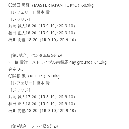
◯武田 勇輝（MASTER JAPAN TOKYO）60.9kg
［レフェリー］橋本 貴
［ジャッジ］
片岡 誠人18-20（1R 9-10／2R 9-10）
福田 正人18-20（1R 9-10／2R 9-10）
石川 喬也 18-20（1R 9-10／2R 9-10）
［第5試合］バンタム級5分2R
×一條 貴洋（ストライプル南相馬Play ground）61.2kg
判定 0-3
◯関根 累（ROOTS）61.0kg
［レフェリー］橋本 貴
［ジャッジ］
片岡 誠人17-20（1R 8-10／2R 9-10）
福田 正人18-20（1R 9-10／2R 9-10）
石川 喬也 18-20（1R 9-10／2R 9-10）
［第4試合］フライ級5分2R