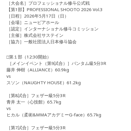
［大会名］プロフェッショナル修斗公式戦
【第1部】PROFESSIONAL SHOOTO 2026 Vol.3
［日程］2026年5月17日（日）
［会場］ニューピアホール
［認定］インターナショナル修斗コミッション
［主催］株式会社サステイン
［協力］一般社団法人日本修斗協会
□第１部（12:30開始）
［メインイベント（第9試合）］バンタム級5分3R
藤井 伸樹（ALLIANCE）60.9kg
vs
スソン（NAUGHTY HOUSE）61.2kg
［第8試合］フェザー級5分3R
青井 太一（心技館）65.7kg
vs
ヒカル（柔術&MMAアカデミーG-face）65.7kg
［第7試合］フェザー級5分3R