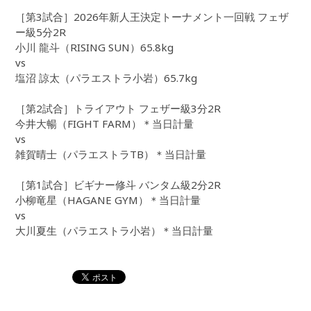
［第3試合］2026年新人王決定トーナメント一回戦 フェザ
ー級5分2R
小川 龍斗（RISING SUN）65.8kg
vs
塩沼 諒太（パラエストラ小岩）65.7kg
［第2試合］トライアウト フェザー級3分2R
今井大暢（FIGHT FARM）＊当日計量
vs
雑賀晴士（パラエストラTB）＊当日計量
［第1試合］ビギナー修斗 バンタム級2分2R
小柳竜星（HAGANE GYM）＊当日計量
vs
大川夏生（パラエストラ小岩）＊当日計量