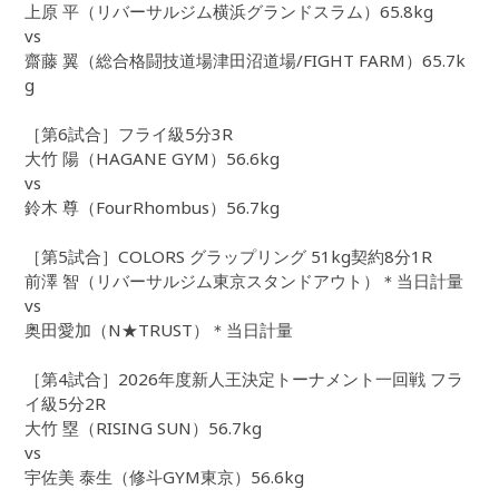
上原 平（リバーサルジム横浜グランドスラム）65.8kg
vs
齋藤 翼（総合格闘技道場津田沼道場/FIGHT FARM）65.7k
g
［第6試合］フライ級5分3R
大竹 陽（HAGANE GYM）56.6kg
vs
鈴木 尊（FourRhombus）56.7kg
［第5試合］COLORS グラップリング 51kg契約8分1R
前澤 智（リバーサルジム東京スタンドアウト）＊当日計量
vs
奥田愛加（N★TRUST）＊当日計量
［第4試合］2026年度新人王決定トーナメント一回戦 フラ
イ級5分2R
大竹 塁（RISING SUN）56.7kg
vs
宇佐美 泰生（修斗GYM東京）56.6kg