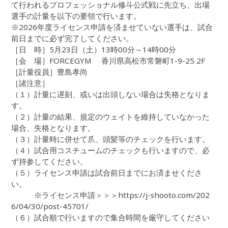
て行われるプロフェッショナル修斗公式戦に先立ち、出場
選手の計量を以下の要領で行います。
※2026年度ライセンス申請を済ませていない選手は、試合
前日までに必ず完了してください。
［日 時］5月23日（土）13時00分～14時00分
［会 場］FORCEGYM 香川県高松市常磐町1-9-25 2F
［計量役員］豊島孝尚
［諸注意］
（１）計量に遅刻、或いは出頭しない場合は失格となりま
す。
（２）計量の結果、規定のウェイトを維持していなかった
場合、失格となります。
（３）計量時に併せて爪、頭髪等のチェックを行います。
（４）試合用コスチュームのチェックも行いますので、必
ず持参してください。
（５）ライセンス申請は試合前日までにお済ませくださ
い。
※ライセンス申請＞＞＞https://j-shooto.com/202
6/04/30/post-45701/
（６）試合順で行いますので集合時間を厳守してください