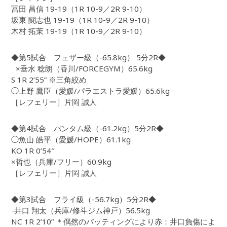
冨田 昌信 19-19（1R 10-9／2R 9-10）
坂東 闘志也 19-19（1R 10-9／2R 9-10）
木村 拓茉 19-19（1R 10-9／2R 9-10）
◆第5試合 フェザー級（-65.8kg） 5分2R◆
×垂水 稔朗（香川/FORCEGYM）65.6kg
S 1R 2’55” ※三角絞め
◯上野 鷹臣（愛媛/パラエストラ愛媛）65.6kg
［レフェリー］片岡 誠人
◆第4試合 バンタム級（-61.2kg）5分2R◆
◯魚山 皓平（愛媛/HOPE）61.1kg
KO 1R 0’54″
×哲也（兵庫/フリー）60.9kg
［レフェリー］片岡 誠人
◆第3試合 フライ級（-56.7kg）5分2R◆
-井口 翔太（兵庫/修斗ジム神戸）56.5kg
NC 1R 2’10” ＊偶然のバッティングにより赤：井口負傷によ