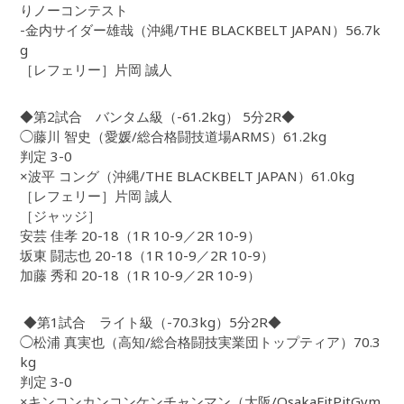
りノーコンテスト
-金内サイダー雄哉（沖縄/THE BLACKBELT JAPAN）56.7k
g
［レフェリー］片岡 誠人
◆第2試合 バンタム級（-61.2kg） 5分2R◆
◯藤川 智史（愛媛/総合格闘技道場ARMS）61.2kg
判定 3-0
×波平 コング（沖縄/THE BLACKBELT JAPAN）61.0kg
［レフェリー］片岡 誠人
［ジャッジ］
安芸 佳孝 20-18（1R 10-9／2R 10-9）
坂東 闘志也 20-18（1R 10-9／2R 10-9）
加藤 秀和 20-18（1R 10-9／2R 10-9）
◆第1試合 ライト級（-70.3kg）5分2R◆
◯松浦 真実也（高知/総合格闘技実業団トップティア）70.3
kg
判定 3-0
×キンコンカンコンケンチャンマン（大阪/OsakaFitPitGym