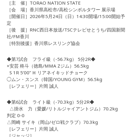
［主 催］TORAO NATION STATE
［会 場］香川県高松市/高松シンボルタワー 展示場
［開催日］2026年5月24日（日）14:30開場/15:00開始予
定
［後 援］RNC西日本放送/TSCテレビせとうち/四国新聞
社/FM香川
［特別後援］香川県レスリング協会
◆第7試合 フライ級（-56.7kg） 5分2R◆
×安芸 柊斗（徳島/MMA Zジム）56.5kg
S 1R 5’00” ※ リアネイキッドチョーク
◯ムン・スンス（韓国/YOUNG GYM）56.5kg
［レフェリー］片岡 誠人
◆第6試合 ライト級（-70.3kg）5分2R◆
△掛水 力（愛媛/リトルジャイアントジム）70.2kg
判定 0-0
△岡崎 サイキ（岡山/ゼロ戦クラブ）70.3kg
［レフェリー］片岡 誠人
［ジャッジ］