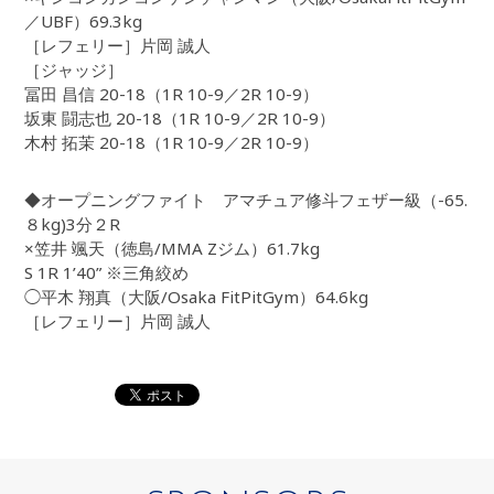
／UBF）69.3kg
［レフェリー］片岡 誠人
［ジャッジ］
冨田 昌信 20-18（1R 10-9／2R 10-9）
坂東 闘志也 20-18（1R 10-9／2R 10-9）
木村 拓茉 20-18（1R 10-9／2R 10-9）
◆オープニングファイト アマチュア修斗フェザー級（-65.
８kg)3分２R
×笠井 颯天（徳島/MMA Zジム）61.7kg
S 1R 1’40” ※三角絞め
◯平木 翔真（大阪/Osaka FitPitGym）64.6kg
［レフェリー］片岡 誠人