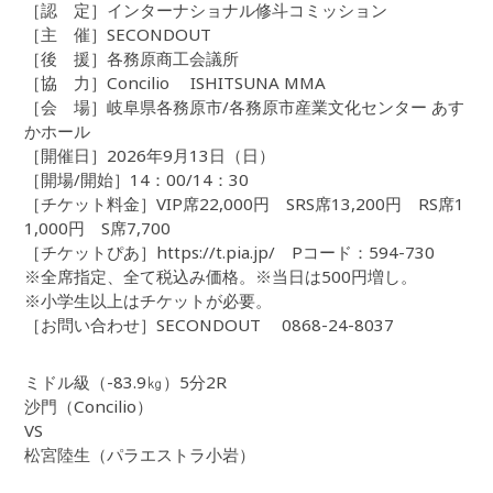
［認 定］インターナショナル修斗コミッション
［主 催］SECONDOUT
［後 援］各務原商工会議所
［協 力］Concilio ISHITSUNA MMA
［会 場］岐阜県各務原市/各務原市産業文化センター あす
かホール
［開催日］2026年9月13日（日）
［開場/開始］14：00/14：30
［チケット料金］VIP席22,000円 SRS席13,200円 RS席1
1,000円 S席7,700
［チケットぴあ］https://t.pia.jp/ Pコード：594-730
※全席指定、全て税込み価格。※当日は500円増し。
※小学生以上はチケットが必要。
［お問い合わせ］SECONDOUT 0868-24-8037
ミドル級（-83.9㎏）5分2R
沙門（Concilio）
VS
松宮陸生（パラエストラ小岩）