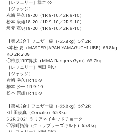
［レフェリー］橋本 公一
［ジャッジ］
赤崎 勝久18-20（1R 9-10／2R 9-10）
松本 康雄18-20（1R 9-10／2R 9-10）
坂元 寛史18-20（1R 9-10／2R 9-10）
【第5試合】フェザー級（-65.8kg）5分2R
×本松 要（MASTER JAPAN YAMAGUCHI UBE）65.8kg
KO 2R 2’08”
◯柿原“RR”昇汰（MMA Rangers Gym）65.7kg
［レフェリー］岡田 剛史
［ジャッジ］
赤崎 勝久1R 10-9
橋本 公一 1R 9-10
松本 康雄1R 10-9
【第4試合】フェザー級（-65.8kg）5分2R
×山田稜真（Concilio）65.3kg
S 2R 2’02” ※リアネイキッドチョーク
◯深町拓海（グラップラーズギルド）65.3kg
［レフェリー］岡田 剛史