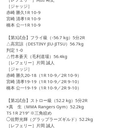
［ジャッジ］
赤崎 勝久1R 10-9
宮崎 清孝1R 10-9
橋本 公一1R 10-9
【第3試合】フライ級（-56.7 kg）5分2R
△高宮諒（DESTINY JIU-JITSU）56.7kg
判定 1-0
△竹本蒼天（毛利道場）56.4kg
［レフェリー］片岡 誠人
［ジャッジ］
赤崎 勝久20-18（1R 10-9／2R 10-9）
宮崎 清孝19-19（1R 10-9／2R 9-10）
橋本 公一19-19（1R 10-9／2R 9-10）
【第2試合】ストロー級（52.2 kg）5分2R
×真 生（MMA Rangers Gym）52.2kg
TS 1R 2’19” ※三角絞め
◯佐野光輝（グラップラーズギルド）52.2kg
［レフェリー］片岡 誠人