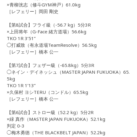
×青柳洸志（修斗GYM神戸）61.0kg
［レフェリー］岡田 剛史
【第8試合】フライ級（-56.7 kg）5分3R
×上田将年（G-Face 緒方道場）56.6kg
TKO 1R 3’51”
◯打威致（有永道場TeamResolve）56.5kg
［レフェリー］橋本 公一
【第7試合】フェザー級（-65.8kg）5分3R
◯ネイン・デイネッシュ（MASTER JAPAN FUKUOKA）65.
5kg
TKO 1R 1’13”
×久保村 ヨシTERU（コンドル）65.5kg
［レフェリー］橋本 公一
【第6試合】ストロー級（52.2 kg）5分2R
×緑 真作（MASTER JAPAN FUKUOKA）52.1kg
判定 0-3
◯梅木勇徳（THE BLACKBELT JAPAN）52.2kg