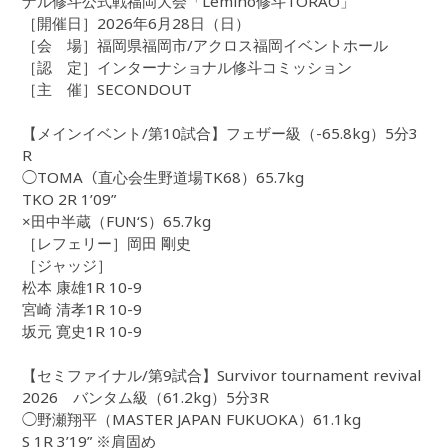
ナル修斗公式戦福岡大会「Lemino修斗TORAO」
［開催日］2026年6月28日（日）
［会 場］福岡県福岡市/アクロス福岡イベントホール
［認 定］インターナショナル修斗コミッション
［主 催］SECONDOUT
【メインイベント/第10試合】フェザー級（-65.8kg）5分3
R
◯TOMA（直心会生野道場TK68）65.7kg
TKO 2R 1’09”
×田中半蔵（FUN‘S）65.7kg
［レフェリー］岡田 剛史
［ジャッジ］
松本 康雄1R 10-9
宮崎 清孝1R 10-9
坂元 寛史1R 10-9
【セミファイナル/第9試合】Survivor tournament revival
2026 バンタム級（61.2kg）5分3R
◯野瀬翔平（MASTER JAPAN FUKUOKA）61.1kg
S 1R 3’19” ※肩固め