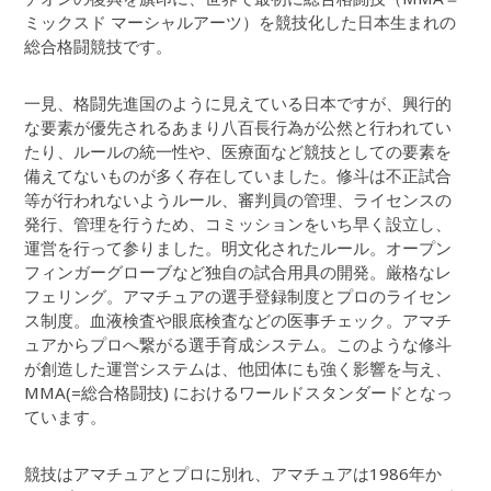
ミックスド マーシャルアーツ）を競技化した日本生まれの
総合格闘競技です。
一見、格闘先進国のように見えている日本ですが、興行的
な要素が優先されるあまり八百長行為が公然と行われてい
たり、ルールの統一性や、医療面など競技としての要素を
備えてないものが多く存在していました。修斗は不正試合
等が行われないようルール、審判員の管理、ライセンスの
発行、管理を行うため、コミッションをいち早く設立し、
運営を行って参りました。明文化されたルール。オープン
フィンガーグローブなど独自の試合用具の開発。厳格なレ
フェリング。アマチュアの選手登録制度とプロのライセン
ス制度。血液検査や眼底検査などの医事チェック。アマチ
ュアからプロへ繋がる選手育成システム。このような修斗
が創造した運営システムは、他団体にも強く影響を与え、
MMA(=総合格闘技) におけるワールドスタンダードとなっ
ています。
競技はアマチュアとプロに別れ、アマチュアは1986年か