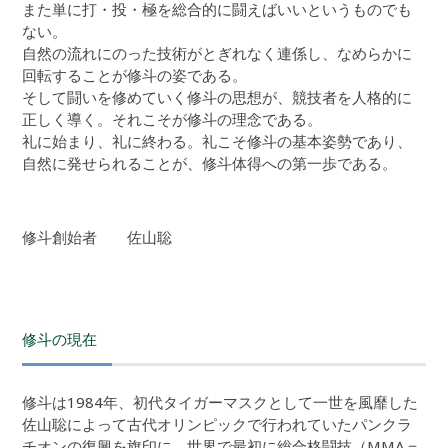
また単に打・投・極を総合的に闘えばいいというものでも
ない。
自然の流れにのった技術がとぎれなく連係し、なめらかに
回転することが修斗の姿である。
そして闘いを修めていく修斗の思想が、競技者を人格的に
正しく導く。それこそが修斗の理念である。
礼に始まり、礼に終わる。礼こそ修斗の基本姿勢であり、
自然に発せられることが、修斗体得への第一歩である。
修斗創始者 佐山聡
修斗の現在
修斗は1984年、初代タイガーマスクとして一世を風靡した
佐山聡によって古代オリンピックで行われていたパンクラ
チオンの復興を旗印に、世界で最初に総合格闘技（MMA＝