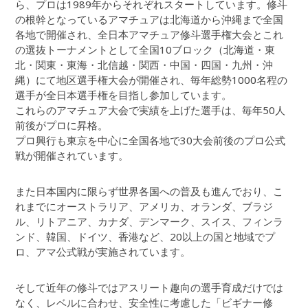
ら、プロは1989年からそれぞれスタートしています。修斗
の根幹となっているアマチュアは北海道から沖縄まで全国
各地で開催され、全日本アマチュア修斗選手権大会とこれ
の選抜トーナメントとして全国10ブロック（北海道・東
北・関東・東海・北信越・関西・中国・四国・九州・沖
縄）にて地区選手権大会が開催され、毎年総勢1000名程の
選手が全日本選手権を目指し参加しています。
これらのアマチュア大会で実績を上げた選手は、毎年50人
前後がプロに昇格。
プロ興行も東京を中心に全国各地で30大会前後のプロ公式
戦が開催されています。
また日本国内に限らず世界各国への普及も進んでおり、こ
れまでにオーストラリア、アメリカ、オランダ、ブラジ
ル、リトアニア、カナダ、デンマーク、スイス、フィンラ
ンド、韓国、ドイツ、香港など、20以上の国と地域でプ
ロ、アマ公式戦が実施されています。
そして近年の修斗ではアスリート趣向の選手育成だけでは
なく、レベルに合わせ、安全性に考慮した「ビギナー修