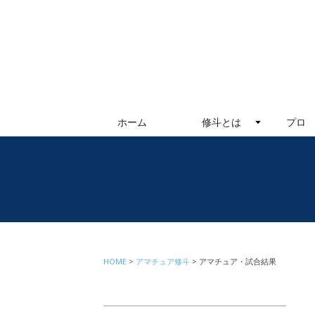
ホーム
修斗とは
プロ
HOME
アマチュア修斗
アマチュア・試合結果