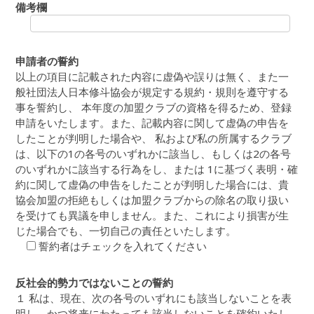
備考欄
申請者の誓約
以上の項目に記載された内容に虚偽や誤りは無く、また一
般社団法人日本修斗協会が規定する規約・規則を遵守する
事を誓約し、 本年度の加盟クラブの資格を得るため、登録
申請をいたします。また、記載内容に関して虚偽の申告を
したことが判明した場合や、 私および私の所属するクラブ
は、以下の1の各号のいずれかに該当し、もしくは2の各号
のいずれかに該当する行為をし、または 1に基づく表明・確
約に関して虚偽の申告をしたことが判明した場合には、貴
協会加盟の拒絶もしくは加盟クラブからの除名の取り扱い
を受けても異議を申しません。また、これにより損害が生
じた場合でも、一切自己の責任といたします。
誓約者はチェックを入れてください
反社会的勢力ではないことの誓約
１ 私は、現在、次の各号のいずれにも該当しないことを表
明し、かつ将来にわたっても該当しないことを確約いたし