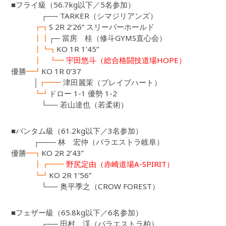
■フライ級（56.7kg以下／5名参加）
┌── TARKER（シマジリアンズ）
┏┓
S 2R 2’26” スリーパーホールド
┃┃
┌─ 當房 桂（修斗GYMS直心会）
┃┗┓
KO 1R 1’45”
┃ ┗━
宇田悠斗（総合格闘技道場HOPE）
優勝
━┛
KO 1R 0’37
│
┏━━
津田麗茉（ブレイブハート）
┗┛
ドロー 1-1 優勢 1-2
└── 若山達也（若柔術）
■バンタム級（61.2kg以下／3名参加）
┌─── 林 宏仲（パラエストラ岐阜）
優勝
━┓
KO 2R 2’43”
┃┏━━
野尻定由（赤崎道場A-SPIRIT）
┗┛
KO 2R 1’56”
└── 奥平季之（CROW FOREST）
■フェザー級（65.8kg以下／6名参加）
┌── 田村 渓（パラエストラ柏）