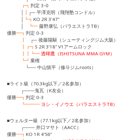
┏┓
判定 3-0
│
┃
┌─ 平澤克明（飛翔塾コンドル）
│
┗┓
KO 2R 3’47”
│
┗━
藤野康弘（パラエストラTB）
優勝
━┓
判定 0-3
┃
┌─ 後藤陽駆（シューティングジム大阪）
┃┏┓
S 2R 3’18” V1アームロック
┃┃┗━
透暉鷹（ISHITSUNA MMA GYM）
┗┛
棄権
└── 中山慎平（修斗ジムroots）
■ライト級（70.3kg以下／2名参加）
┌───鬼瓦（K友会）
優勝
━┓
判定 0-3
┗━━━
ヨシ・イノウエ（パラエストラTB）
■ウェルター級（77.1kg以下／2名参加）
┌─── 井口マサト（AACC）
優勝
━┓
KO 1R 4’56”