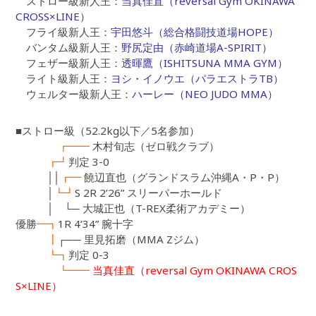
ストロー級新人王：
当真佳直（reversal Gym OKINAWA
CROSS×LINE）
フライ級新人王：
宇田悠斗（総合格闘技道場HOPE）
バンタム級新人王：
野尻定由（赤崎道場A-SPIRIT）
フェザー級新人王：
透暉鷹（ISHITSUNA MMA GYM）
ライト級新人王：
ヨシ・イノウエ（パラエストラTB）
ウェルター級新人王：
ハーレー（NEO JUDO MMA）
■ストロー級（52.2kg以下／5名参加）
┏━━
木村旬志（ゼロ戦クラブ）
┏┛
判定 3-0
││
┏━
饒辺直也（グランドスラム沖縄A・P・P）
│
┗┛
S 2R 2’26” スリーパーホールド
│ └─ 大城正也（T-REX柔術アカデミー）
優勝
━┓
1R 4’34” 腕十字
┃
┌── 里見拓磨（MMA Zジム）
┗┓
判定 0-3
┗━━
当真佳直（reversal Gym OKINAWA CROS
S×LINE）