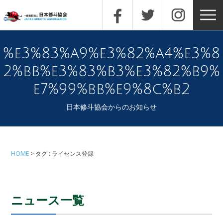
%e3%83%a9%e3%82%a4%e3%8
2%bb%e3%83%b3%e3%82%b9%
e7%99%bb%e9%8c%b2
日本修斗協会からのお知らせ
HOME
タグ : ライセンス登録
ニュース一覧