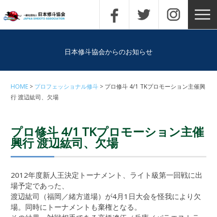
日本修斗協会からのお知らせ
HOME
プロフェッショナル修斗
プロ修斗 4/1 TKプロモーション主催興
行 渡辺紘司、欠場
プロ修斗 4/1 TKプロモーション主催
興行 渡辺紘司、欠場
2012年度新人王決定トーナメント、ライト級第一回戦に出
場予定であった、
渡辺紘司（福岡／緒方道場）が4月1日大会を怪我により欠
場。同時にトーナメントも棄権となる。