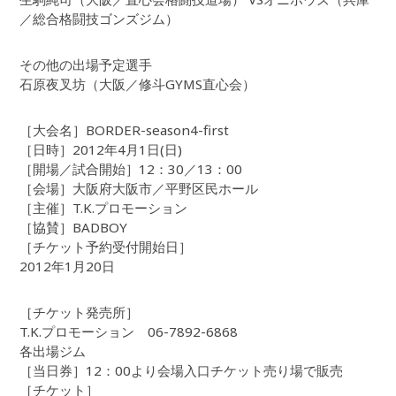
／総合格闘技ゴンズジム）
その他の出場予定選手
石原夜叉坊（大阪／修斗GYMS直心会）
［大会名］BORDER-season4-first
［日時］2012年4月1日(日)
［開場／試合開始］12：30／13：00
［会場］大阪府大阪市／平野区民ホール
［主催］T.K.プロモーション
［協賛］BADBOY
［チケット予約受付開始日］
2012年1月20日
［チケット発売所］
T.K.プロモーション 06-7892-6868
各出場ジム
［当日券］12：00より会場入口チケット売り場で販売
［チケット］