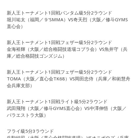
新人王トーナメント1回戦バンタム級5分2ラウンド
堀川祐太（福岡／９‘SMMA）VS奇天烈（大阪／修斗GYMS
直心会）
新人王トーナメント1回戦フェザー級5分2ラウンド
金海裕輝（大阪／総合格闘技道場コブラ会）VS魚井守（兵
庫／総合格闘技ゴンズジム）
新人王トーナメント1回戦フェザー級5分2ラウンド
TOMA（大阪／直心会TK68）VS岡田忠侍（兵庫／和術慧舟
会兵庫支部）
新人王トーナメント1回戦ライト級5分2ラウンド
武田飛翔（大阪／修斗GYMS直心会）VS中澤伸悟（大阪／
パラエストラ大阪）
フライ級5分3ラウンド
生駒純司（大阪／直心会格闘技道場） VSオニボウズ（兵庫