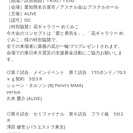
［開場／試合開始］14:00／15:00
［会場］愛知県名古屋市／アスナル金山 アスナルホール
［主催］ALIVE
［認可］ISC
［特別協賛］花ギャラリー めぐみこ
今大会のコンセプトは「愛と勇気を」。「花ギャラリー め
ぐみこ」様の特別協賛で、
全ての来場者に薔薇の花が一輪づつプレゼントされます。
会場での東日本大震災の支援募金活動にご協力お願いしま
す。
◎第７試合 メインイベント 第７試合 155ポンド／70.3
ｋｇ契約 5分3Ｒ
シェーン・ネルソン (BJ Penn’s MMA)
versus
久米 鷹介 (ALIVE)
◎第６試合 セミファイナル 第６試合 フライ級 5分2
Ｒ
澤田 健壱 (パラエストラ東京)