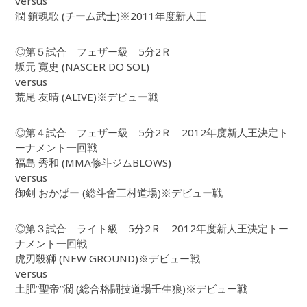
versus
潤 鎮魂歌 (チーム武士)※2011年度新人王
◎第５試合 フェザー級 5分2Ｒ
坂元 寛史 (NASCER DO SOL)
versus
荒尾 友晴 (ALIVE)※デビュー戦
◎第４試合 フェザー級 5分2Ｒ 2012年度新人王決定ト
ーナメント一回戦
福島 秀和 (MMA修斗ジムBLOWS)
versus
御剣 おかぱー (総斗會三村道場)※デビュー戦
◎第３試合 ライト級 5分2Ｒ 2012年度新人王決定トー
ナメント一回戦
虎刃殺獅 (NEW GROUND)※デビュー戦
versus
土肥”聖帝”潤 (総合格闘技道場壬生狼)※デビュー戦