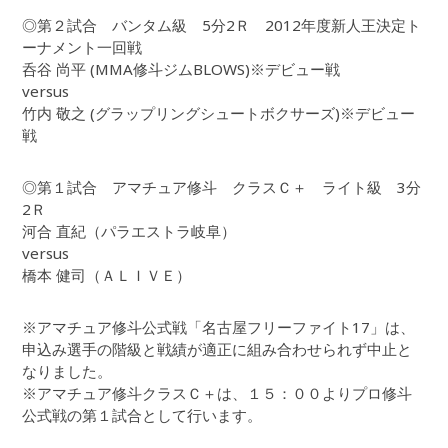
◎第２試合 バンタム級 5分2Ｒ 2012年度新人王決定ト
ーナメント一回戦
呑谷 尚平 (MMA修斗ジムBLOWS)※デビュー戦
versus
竹内 敬之 (グラップリングシュートボクサーズ)※デビュー
戦
◎第１試合 アマチュア修斗 クラスＣ＋ ライト級 3分
2Ｒ
河合 直紀（パラエストラ岐阜）
versus
橋本 健司（ＡＬＩＶＥ）
※アマチュア修斗公式戦「名古屋フリーファイト17」は、
申込み選手の階級と戦績が適正に組み合わせられず中止と
なりました。
※アマチュア修斗クラスＣ＋は、１５：００よりプロ修斗
公式戦の第１試合として行います。