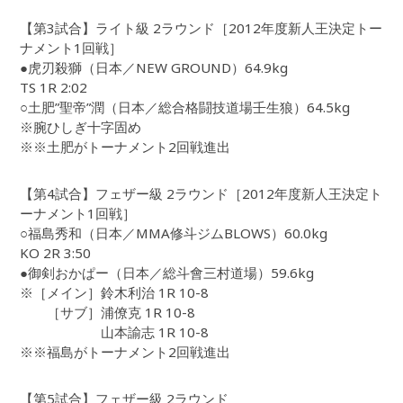
【第3試合】ライト級 2ラウンド［2012年度新人王決定トー
ナメント1回戦］
●虎刃殺獅（日本／NEW GROUND）64.9kg
TS 1R 2:02
○土肥”聖帝”潤（日本／総合格闘技道場壬生狼）64.5kg
※腕ひしぎ十字固め
※※土肥がトーナメント2回戦進出
【第4試合】フェザー級 2ラウンド［2012年度新人王決定ト
ーナメント1回戦］
○福島秀和（日本／MMA修斗ジムBLOWS）60.0kg
KO 2R 3:50
●御剣おかぱー（日本／総斗會三村道場）59.6kg
※［メイン］鈴木利治 1R 10-8
［サブ］浦僚克 1R 10-8
山本諭志 1R 10-8
※※福島がトーナメント2回戦進出
【第5試合】フェザー級 2ラウンド