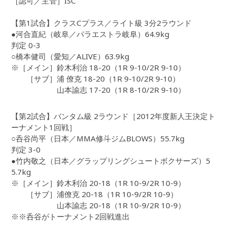
［認可／主管］ISC
【第1試合】クラスCプラス／ライト級 3分2ラウンド
●河合直紀（岐阜／パラエストラ岐阜）64.9kg
判定 0-3
○橋本健司（愛知／ALIVE）63.9kg
※［メイン］鈴木利治 18-20（1R 9-10/2R 9-10）
［サブ］浦 僚克 18-20（1R 9-10/2R 9-10）
山本諭志 17-20（1R 8-10/2R 9-10）
【第2試合】バンタム級 2ラウンド［2012年度新人王決定ト
ーナメント1回戦］
○呑谷尚平（日本／MMA修斗ジムBLOWS）55.7kg
判定 3-0
●竹内敬之（日本／グラップリングシュートボクサーズ）5
5.7kg
※［メイン］鈴木利治 20-18（1R 10-9/2R 10-9）
［サブ］浦僚克 20-18（1R 10-9/2R 10-9）
山本諭志 20-18（1R 10-9/2R 10-9）
※※呑谷がトーナメント2回戦進出