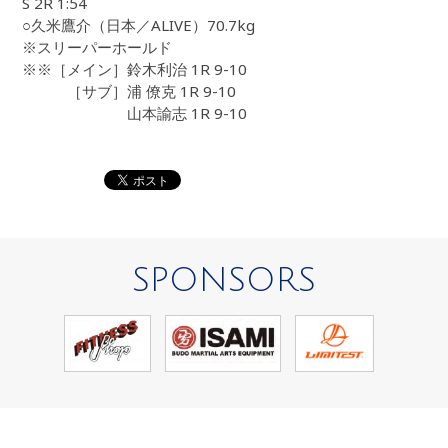
S 2R 1:54
○久米鷹介（日本／ALIVE）70.7kg
※スリーパーホールド
※※［メイン］鈴木利治 1R 9-10
［サブ］浦 僚克 1R 9-10
山本諭志 1R 9-10
SPONSORS