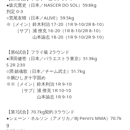
●坂元寛史（日本／NASCER DO SOL）59.8kg
判定 0-3
○荒尾友晴（日本／ALIVE）59.5kg
※［メイン］鈴木利治 17-20（1R 9-10/2R 8-10）
［サブ］浦 僚克 16-20（1R 8-10/2R 8-10）
山本諭志 18-20（1R 9-10/2R 9-10）
【第6試合】フライ級 2ラウンド
●澤田健壱（日本／パラエストラ東京）51.9kg
S 2R 2:30
○潤 鎮魂歌（日本／チーム武士）51.7kg
※腕ひしぎ十字固め
※※［メイン］鈴木利治 1R 9-10
［サブ］浦 僚克 1R 10-10
山本諭志 1R 9-10
【第7試合】70.7kg契約 3ラウンド
●シェーン・ネルソン（アメリカ／BJ Penn’s MMA）70.7k
g