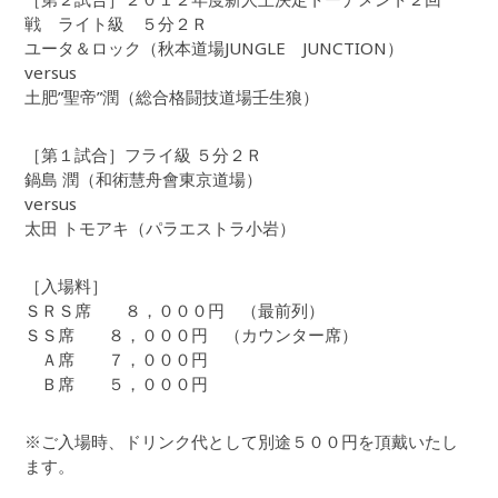
戦 ライト級 ５分２Ｒ
ユータ＆ロック（秋本道場JUNGLE JUNCTION）
versus
土肥”聖帝”潤（総合格闘技道場壬生狼）
［第１試合］フライ級 ５分２Ｒ
鍋島 潤（和術慧舟會東京道場）
versus
太田 トモアキ（パラエストラ小岩）
［入場料］
ＳＲＳ席 ８，０００円 （最前列）
ＳＳ席 ８，０００円 （カウンター席）
Ａ席 ７，０００円
Ｂ席 ５，０００円
※ご入場時、ドリンク代として別途５００円を頂戴いたし
ます。