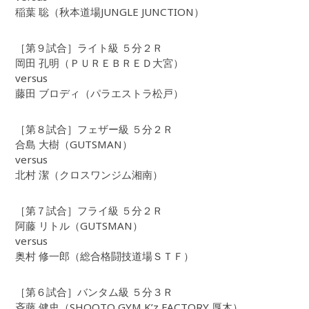
稲葉 聡（秋本道場JUNGLE JUNCTION）
［第９試合］ライト級 ５分２Ｒ
岡田 孔明（ＰＵＲＥＢＲＥＤ大宮）
versus
藤田 ブロディ（パラエストラ松戸）
［第８試合］フェザー級 ５分２Ｒ
合島 大樹（GUTSMAN）
versus
北村 潔（クロスワンジム湘南）
［第７試合］フライ級 ５分２Ｒ
阿藤 リトル（GUTSMAN）
versus
奥村 修一郎（総合格闘技道場ＳＴＦ）
［第６試合］バンタム級 ５分３Ｒ
斉藤 健史（SHOOTO GYM K’z FACTORY 厚木）