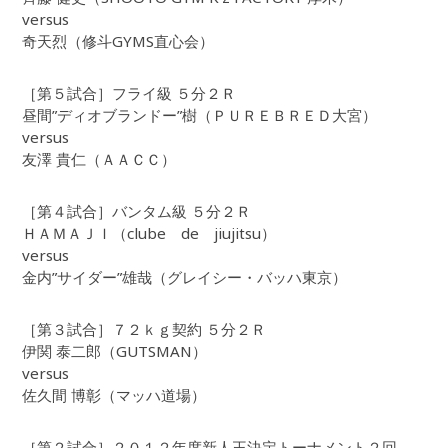
versus
奇天烈（修斗GYMS直心会）
［第５試合］フライ級 ５分２Ｒ
昼間”ディオブランドー”樹（ＰＵＲＥＢＲＥＤ大宮）
versus
友澤 貴仁（ＡＡＣＣ）
［第４試合］バンタム級 ５分２Ｒ
ＨＡＭＡＪＩ（clube de jiujitsu）
versus
金内”サイダー”雄哉（グレイシー・バッハ東京）
［第３試合］７２ｋｇ契約 ５分２Ｒ
伊関 泰二郎（GUTSMAN）
versus
佐久間 博彰（マッハ道場）
［第２試合］２０１２年度新人王決定トーナメント２回