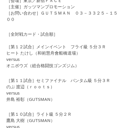
［会場］東京／新宿ＦＡＣＥ
［主催］ガッツマンプロモーション
［お問い合わせ］ＧＵＴＳＭＡＮ ０３－３３２５－１５
００
［全対戦カード・試合順］
［第１２試合］メインイベント フライ級 ５分３Ｒ
ヒート たけし（和術慧舟會船橋道場）
versus
オニボウズ（総合格闘技ゴンズジム）
［第１１試合］セミファイナル バンタム級 ５分３Ｒ
のぶ 渡辺（ｒｏｏｔｓ）
versus
井島 裕彰（GUTSMAN）
［第１０試合］ライト級 ５分２Ｒ
鷹島 大樹（GUTSMAN）
versus