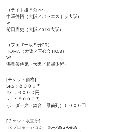
（ライト級５分2R）
中澤伸悟（大阪／パラエストラ大阪）
VS
前田貴史（大阪／STG大阪）
（フェザー級５分2R）
TOMA（大阪／直心会TK68）
VS
海鬼袈侍鬼（大阪／相補体術）
[チケット価格]
SRS：８０００円
RS ：６０００円
S ：５０００円
ボーダー席（舞台上最前列）６０００円
[チケット販売所]
TKプロモーション 06-7892-6868