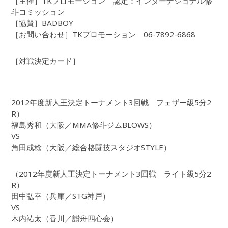
［主催］TKプロモーション 認定：インターナショナル修
斗コミッション
［協賛］BADBOY
［お問い合わせ］TKプロモーション 06-7892-6868
［対戦決定カード］
2012年度新人王決定トーナメント3回戦 フェザー級5分2
R）
福島秀和（大阪／MMA修斗ジムBLOWS）
VS
角田成稔（大阪／総合格闘技スタジオSTYLE）
（2012年度新人王決定トーナメント3回戦 ライト級5分2
R）
田中弘幸（兵庫／STG神戸）
VS
木内祐太（香川／讃舟四心会）