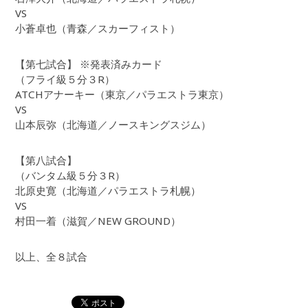
VS
小蒼卓也（青森／スカーフィスト）
【第七試合】 ※発表済みカード
（フライ級５分３R）
ATCHアナーキー（東京／パラエストラ東京）
VS
山本辰弥（北海道／ノースキングスジム）
【第八試合】
（バンタム級５分３R）
北原史寛（北海道／パラエストラ札幌）
VS
村田一着（滋賀／NEW GROUND）
以上、全８試合