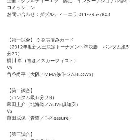
主催：ダブルティーエラ 認定：インターナショナル修斗
コミッション
お問い合わせ：ダブルティーエラ 011-795-7803
【第一試合】 ※発表済みカード
（2012年度新人王決定トーナメント準決勝 バンタム級5
分2R）
梶川 卓（青森／スカーフィスト）
VS
呑谷尚平（大阪／MMA修斗ジムBLOWS）
【第二試合】
（バンタム級５分２R）
蔵田圭介（北海道／ALIVE倶知安）
VS
藤田成保（青森／T-Pleasure）
【第三試合】