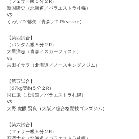
（フェザー級５分２R）
新国隆史（北海道／パラエストラ札幌）
VS
くわい“D”郁矢（青森／T-Pleasure）
【第四試合】
（バンタム級５分２R）
大里洋志（青森／スカーフィスト）
VS
吉田イサヲ（北海道／ノースキングスジム）
【第五試合】
（67kg契約５分２R）
阿仁鬼（北海道／パラエストラ札幌）
VS
大野 虎眼 賢良（大阪／総合格闘技ゴンズジム）
【第六試合】
（フェザー級５分２R）
石澤大介（北海道／パラエストラ札幌）