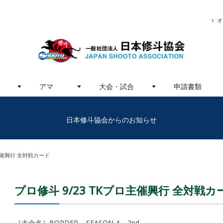
オ
アマ
大会・試合
申請書類
日本修斗協会からのお知らせ
ロ主催興行 全対戦カード
プロ修斗 9/23 TKプロ主催興行 全対戦カ
［大会名］BORDER – SEASON 4 – 2nd