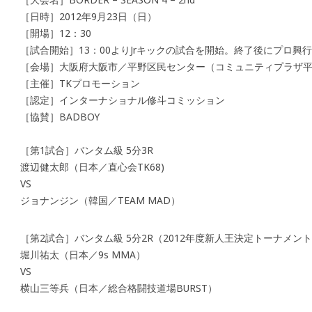
［日時］2012年9月23日（日）
［開場］12：30
［試合開始］13：00よりJrキックの試合を開始。終了後にプロ興
［会場］大阪府大阪市／平野区民センター（コミュニティプラザ
［主催］TKプロモーション
［認定］インターナショナル修斗コミッション
［協賛］BADBOY
［第1試合］バンタム級 5分3R
渡辺健太郎（日本／直心会TK68)
VS
ジョナンジン（韓国／TEAM MAD）
［第2試合］バンタム級 5分2R（2012年度新人王決定トーナメ
堀川祐太（日本／9s MMA）
VS
横山三等兵（日本／総合格闘技道場BURST）