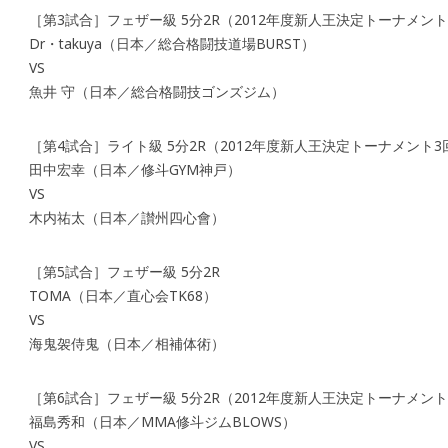
［第3試合］フェザー級 5分2R（2012年度新人王決定トーナメン
Dr・takuya（日本／総合格闘技道場BURST）
VS
魚井 守（日本／総合格闘技ゴンズジム）
［第4試合］ライト級 5分2R（2012年度新人王決定トーナメント3
田中宏幸（日本／修斗GYM神戸）
VS
木内祐太（日本／讃州四心會）
［第5試合］フェザー級 5分2R
TOMA（日本／直心会TK68）
VS
海鬼袈侍鬼（日本／相補体術）
［第6試合］フェザー級 5分2R（2012年度新人王決定トーナメン
福島秀和（日本／MMA修斗ジムBLOWS）
VS