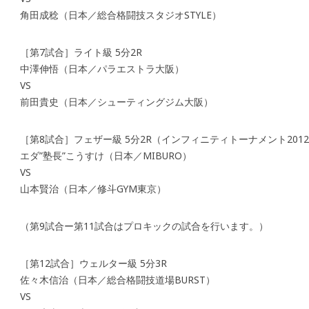
角田成稔（日本／総合格闘技スタジオSTYLE）
［第7試合］ライト級 5分2R
中澤伸悟（日本／パラエストラ大阪）
VS
前田貴史（日本／シューティングジム大阪）
［第8試合］フェザー級 5分2R（インフィニティトーナメント201
エダ”塾長”こうすけ（日本／MIBURO）
VS
山本賢治（日本／修斗GYM東京）
（第9試合ー第11試合はプロキックの試合を行います。）
［第12試合］ウェルター級 5分3R
佐々木信治（日本／総合格闘技道場BURST）
VS