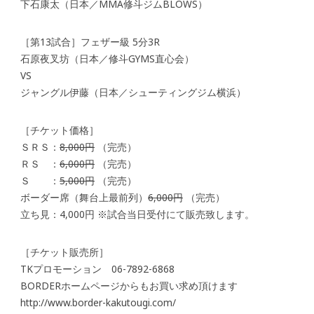
下石康太（日本／MMA修斗ジムBLOWS）
［第13試合］フェザー級 5分3R
石原夜叉坊（日本／修斗GYMS直心会）
VS
ジャングル伊藤（日本／シューティングジム横浜）
［チケット価格］
ＳＲＳ：
8,000円
（完売）
ＲＳ ：
6,000円
（完売）
Ｓ ：
5,000円
（完売）
ボーダー席（舞台上最前列）
6,000円
（完売）
立ち見：4,000円 ※試合当日受付にて販売致します。
［チケット販売所］
TKプロモーション 06-7892-6868
BORDERホームページからもお買い求め頂けます
http://www.border-kakutougi.com/