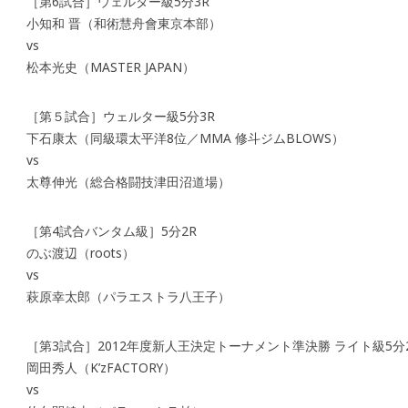
［第6試合］ウェルター級5分3R
小知和 晋（和術慧舟會東京本部）
vs
松本光史（MASTER JAPAN）
［第５試合］ウェルター級5分3R
下石康太（同級環太平洋8位／MMA 修斗ジムBLOWS）
vs
太尊伸光（総合格闘技津田沼道場）
［第4試合バンタム級］5分2R
のぶ渡辺（roots）
vs
萩原幸太郎（パラエストラ八王子）
［第3試合］2012年度新人王決定トーナメント準決勝 ライト級5分
岡田秀人（K’zFACTORY）
vs