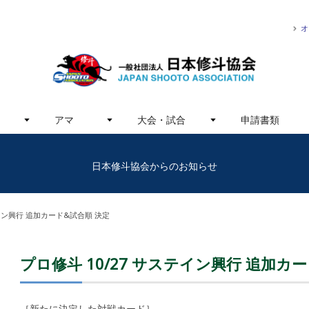
オ
アマ
大会・試合
申請書類
日本修斗協会からのお知らせ
テイン興行 追加カード&試合順 決定
プロ修斗 10/27 サステイン興行 追加カ
［新たに決定した対戦カード］