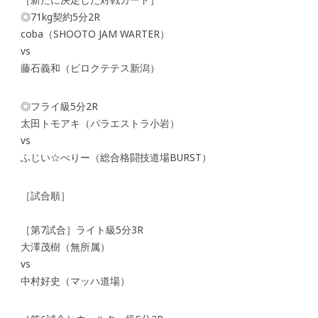
◎71kg契約5分2R
coba（SHOOTO JAM WARTER）
vs
藤石義和（ピロクテテス新潟）
◎フライ級5分2R
太田トモアキ（パラエストラ小岩）
vs
ふじい☆ぺりー（総合格闘技道場BURST）
［試合順］
［第7試合］ライト級5分3R
大澤茂樹（無所属）
vs
中村好史（マッハ道場）