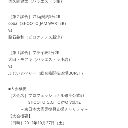
佐久間健太（パラエストラ柏）
［第２試合］71kg契約5分2R
coba（SHOOTO JAM WARTER）
vs
藤石義和（ピロクテテス新潟）
［第１試合］フライ級5分2R
太田トモアキ（パラエストラ小岩）
vs
ふじい☆ぺりー（総合格闘技道場BURST）
■大会概要
［大会名］プロフェッショナル修斗公式戦
SHOOTO GIG TOKYO Vol.12
～東日本大震災復興支援チャリティ～
【大会概要】
［日時］2012年10月27日（土）