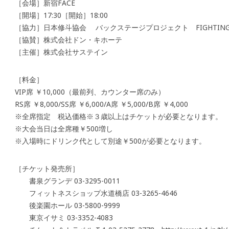
［会場］新宿FACE
［開場］17:30［開始］18:00
［協力］日本修斗協会 バックステージプロジェクト FIGHTING 
［協賛］株式会社ドン・キホーテ
［主催］株式会社サステイン
［料金］
VIP席 ￥10,000（最前列、カウンター席のみ）
RS席 ￥8,000/SS席 ￥6,000/A席 ￥5,000/B席 ￥4,000
※全席指定 税込価格※３歳以上はチケットが必要となります。
※大会当日は全席種￥500増し
※入場時にドリンク代として別途￥500が必要となります。
［チケット発売所］
書泉グランデ 03-3295-0011
フィットネスショップ水道橋店 03-3265-4646
後楽園ホール 03-5800-9999
東京イサミ 03-3352-4083