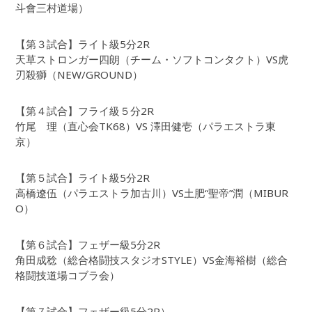
斗會三村道場）
【第３試合】ライト級5分2R
天草ストロンガー四朗（チーム・ソフトコンタクト）VS虎
刃殺獅（NEW/GROUND）
【第４試合】フライ級５分2R
竹尾 理（直心会TK68）VS 澤田健壱（パラエストラ東
京）
【第５試合】ライト級5分2R
高橋遼伍（パラエストラ加古川）VS土肥“聖帝”潤（MIBUR
O）
【第６試合】フェザー級5分2R
角田成稔（総合格闘技スタジオSTYLE）VS金海裕樹（総合
格闘技道場コブラ会）
【第７試合】フェザー級5分2R）