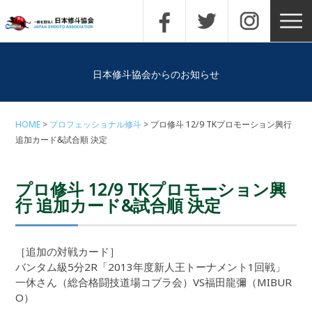
日本修斗協会からのお知らせ
HOME
プロフェッショナル修斗
プロ修斗 12/9 TKプロモーション興行
追加カード&試合順 決定
プロ修斗 12/9 TKプロモーション興
行 追加カード&試合順 決定
［追加の対戦カード］
バンタム級5分2R「2013年度新人王トーナメント1回戦」
一休さん（総合格闘技道場コブラ会）VS福田龍彌（MIBUR
O）