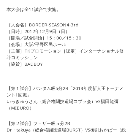
本大会は全11試合で実施。
［大会名］BORDER-SEASON4-3rd
［日時］2012年12月9日（日）
［開場／試合開始］15：00／15：30
［会場］大阪/平野区民ホール
［主催］TKプロモーション［認定］インターナショナル修
斗コミッション
［協賛］BADBOY
【第１試合】バンタム級5分2R「2013年度新人王トーナメ
ント1回戦」
いっきゅうさん（総合格闘技道場コブラ会）VS福田龍彌
（MIBURO）
【第２試合】フェザー級５分2R
Dr・takuya（総合格闘技道場BURST）VS御剣おかぱー（総