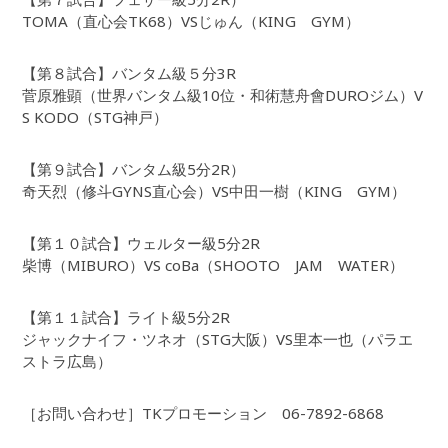
TOMA（直心会TK68）VSじゅん（KING GYM）
【第８試合】バンタム級５分3R
菅原雅顕（世界バンタム級10位・和術慧舟會DUROジム）V
S KODO（STG神戸）
【第９試合】バンタム級5分2R）
奇天烈（修斗GYNS直心会）VS中田一樹（KING GYM）
【第１０試合】ウェルター級5分2R
柴博（MIBURO）VS coBa（SHOOTO JAM WATER）
【第１１試合】ライト級5分2R
ジャックナイフ・ツネオ（STG大阪）VS里本一也（パラエ
ストラ広島）
［お問い合わせ］TKプロモーション 06-7892-6868