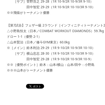
［サブ］菅野浩之 29-28（1R 10-9/2R 10-9/3R 9-10）
田中智宏 29-29（1R 10-9/2R 10-10/3R 9-10）
※※飛猿がトーナメント優勝
【第7試合】フェザー級 2ラウンド［インフィニティトーナメント2
△小野島恒太（日本／COMBAT WORKOUT DIAMONDS）59.7kg
ドロー 1-1（優勢 2-1）
△山本賢治（日本／修斗GYM東京）60.0kg
※［メイン］鈴木利治 29-29（1R 9-10/2R 10-9/3R 10-10）
［サブ］横山忠志 28-30（1R 9-10/2R 10-10/3R 9-10）
田中智宏 29-28（1R 9-10/2R 10-9/3R 10-9）
※※［優勢ポイント］鈴木：山本/横山：山本/田中：小野島
※※※山本がトーナメント優勝