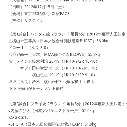
［日時］2012年12月15日（土）
［会場］東京都新宿区／新宿FACE
［主催］サステイン
【第1試合】バンタム級 2ラウンド 延長5分［2012年度新人王決
△横山☆三等兵（日本／総合格闘技道場BURST）56.0kg
ドロー 1-1（延長 3-0）
△呑谷尚平（日本／MMA修斗ジムBLOWS）55.7kg
※［メイン］鈴木利治 20-19（1R 10-9/2R 10-10）
［サブ］田中智宏 19-20（1R 10-10/2R 9-10）
横山忠志 19-19（1R 10-9/2R 9-10）
※※［延長］鈴木：横山/田中：横山/横山：横山
※※※横山がトーナメント優勝
【第2試合】フライ級 2ラウンド 延長5分［2012年度新人王決定
○内藤のび太（日本／パラエストラ松戸）52.0kg
KO 2R 3:16
●SHOTA（日本／総合格闘技道場STEAM）51.9kg