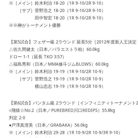
※［メイン］鈴木利治 18-20（1R 9-10/2R 9-10）
［サブ］菅野浩之 18-20（1R 9-10/2R 9-10）
田中智宏 18-20（1R 9-10/2R 9-10）
※※榊がトーナメント優勝
【第5試合】フェザー級 2ラウンド 延長5分［2012年度新人王決
△佐久間健太（日本／パラエストラ柏）60.0kg
ドロー 1-1（延長 TKO 3:57）
△福島秀和（日本／MMA修斗ジムBLOWS）60.0kg
※［メイン］鈴木利治 19-19（1R 9-10/2R 10-9）
［サブ］菅野浩之 19-19（1R 9-10/2R 10-9）
横山忠志 19-19（1R 9-10/2R 10-9）
【第6試合】バンタム級 2ラウンド［インフィニティトーナメント2
○飛猿☆No.2（日本／PUREBRED川口REDIPS）55.8kg
判定 2-0
●戸澤真澄美（日本／GRABAKA）56.0kg
※［メイン］鈴木利治 29-28（1R 10-9/2R 10-9/3R 9-10）