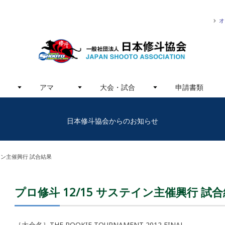
オ
アマ
大会・試合
申請書類
日本修斗協会からのお知らせ
テイン主催興行 試合結果
プロ修斗 12/15 サステイン主催興行 試
［大会名］THE ROOKIE TOURNAMENT 2012 FINAL