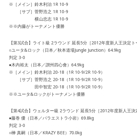
※［メイン］鈴木利治 1R 10-9
［サブ］菅野浩之 1R 10-9
横山忠志 1R 10-9
※※内藤がトーナメント優勝
【第3試合】ライト級 2ラウンド 延長5分［2012年度新人王決定
○ユータ&ロック（日本／秋本道場Jungle Junction）64.9kg
判定 3-0
●木内裕太（日本／讃州四心會）64.9kg
※［メイン］鈴木利治 20-18（1R 10-9/2R 10-9）
［サブ］菅野浩之 20-18（1R 10-9/2R 10-9）
田中智宏 20-18（1R 10-9/2R 10-9）
※※ユータ&ロックがトーナメント優勝
【第4試合】ウェルター級 2ラウンド 延長5分［2012年度新人王
●藤巻 優（日本／パラエストラ小岩）69.8kg
判定 3-0
○榊 真嗣（日本／KRAZY BEE）70.0kg