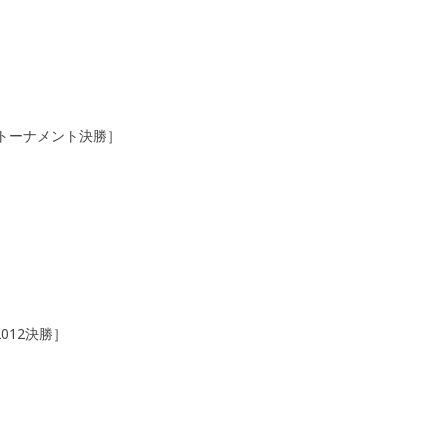
定トーナメント決勝］
012決勝］