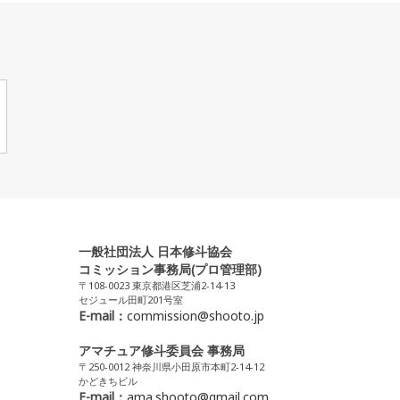
一般社団法人 日本修斗協会
コミッション事務局(プロ管理部)
〒108-0023 東京都港区芝浦2-14-13
セジュール田町201号室
E-mail：
commission@shooto.jp
アマチュア修斗委員会 事務局
〒250-0012 神奈川県小田原市本町2-14-12
かどきちビル
E-mail：
ama.shooto@gmail.com