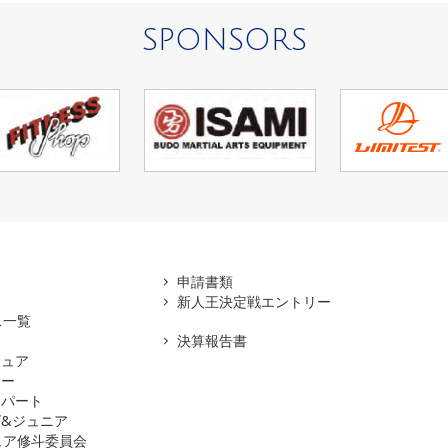
SPONSORS
アマ
申請書類
新人王決定戦エントリー
ス一覧
決算報告書
チュア
ナー
スパート
&ジュニア
ュア修斗委員会