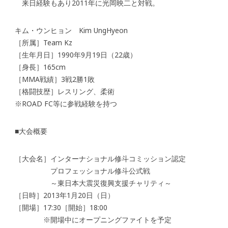
来日経験もあり2011年に光岡映二と対戦。
キム・ウンヒョン Kim UngHyeon
［所属］Team Kz
［生年月日］1990年9月19日（22歳）
［身長］165cm
［MMA戦績］3戦2勝1敗
［格闘技歴］レスリング、柔術
※ROAD FC等に参戦経験を持つ
■大会概要
［大会名］インターナショナル修斗コミッション認定
プロフェッショナル修斗公式戦
～東日本大震災復興支援チャリティ～
［日時］2013年1月20日（日）
［開場］17:30［開始］18:00
※開場中にオープニングファイトを予定