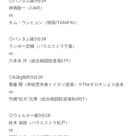
◎バンタム級5分2R
神酒龍一（CAVE）
vs
キム・ウンヒョン（韓国/TEAM Kz）
◎バンタム級5分2R
ランボー宏輔（パラエストラ千葉）
vs
六本木 洋（総合格闘技道場STF）
◎62kg契約5分2R
齋藤 曜（和術慧舟會トイカツ道場）※Theギロチンより改名
vs
竹縄“狂犬”元博（総合格闘技道場BURST）
◎ウェルター級5分2R
鈴木 淑徳（パラエストラ松戸）
vs