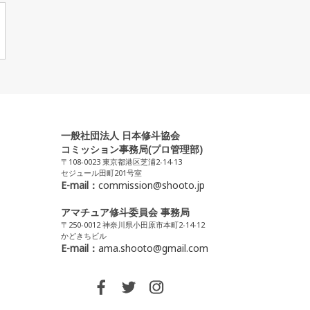
一般社団法人 日本修斗協会
コミッション事務局(プロ管理部)
〒108-0023 東京都港区芝浦2-14-13
セジュール田町201号室
E-mail：
commission@shooto.jp
アマチュア修斗委員会 事務局
〒250-0012 神奈川県小田原市本町2-14-12
かどきちビル
E-mail：
ama.shooto@gmail.com