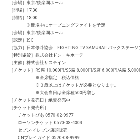
［会場］東京/後楽園ホール
［開場］17:30
［開始］18:00
※開場中にオープニングファイトを予定
［会場］東京/後楽園ホール
［認定］ISC
［協力］日本修斗協会 FIGHTING TV SAMURAI! バックステ
［特別協賛］株式会社ドン・キホーテ
［主催］株式会社サステイン
［チケット］RS席 10,000円/SS席 8,000円/S席 6,000円/A席 5,00
※全席指定 税込価格
※３歳以上はチケットが必要となりま
※大会当日は全席種500円増し
［チケット発売日］絶賛発売中
［チケット発売所］
チケットぴあ 0570-02-9977
ローソンチケット 0570-08-4003
セブン-イレブン店頭販売
CNプレイガイド 0570-08-9999