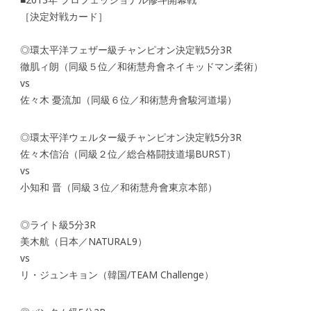
［決定対戦カード］
◎環太平洋フェザー級チャンピオン決定戦5分3R
徹肌ィ朗（同級５位／和術慧舟會ネイキッドマン柔術）
vs
佐々木 憂流加（同級６位／和術慧舟會駿河道場）
◎環太平洋ウェルター級チャンピオン決定戦5分3R
佐々木信治（同級２位／総合格闘技道場BURST）
vs
小知和 晋（同級３位／和術慧舟會東京本部）
◎ライト級5分3R
美木航（日本／NATURAL9）
vs
リ・ジュンキョン（韓国/TEAM Challenge）