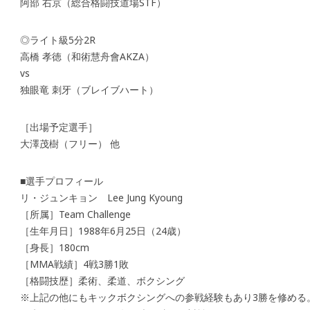
阿部 右京（総合格闘技道場STF）
◎ライト級5分2R
高橋 孝徳（和術慧舟會AKZA）
vs
独眼竜 刺牙（ブレイブハート）
［出場予定選手］
大澤茂樹（フリー） 他
■選手プロフィール
リ・ジュンキョン Lee Jung Kyoung
［所属］Team Challenge
［生年月日］1988年6月25日（24歳）
［身長］180cm
［MMA戦績］4戦3勝1敗
［格闘技歴］柔術、柔道、ボクシング
※上記の他にもキックボクシングへの参戦経験もあり3勝を修める