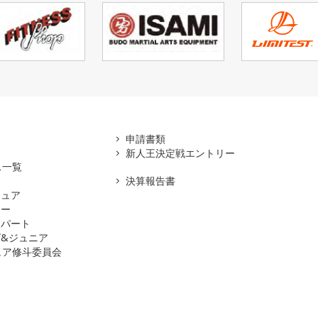
アマ
申請書類
新人王決定戦エントリー
ス一覧
決算報告書
チュア
ナー
スパート
&ジュニア
ュア修斗委員会