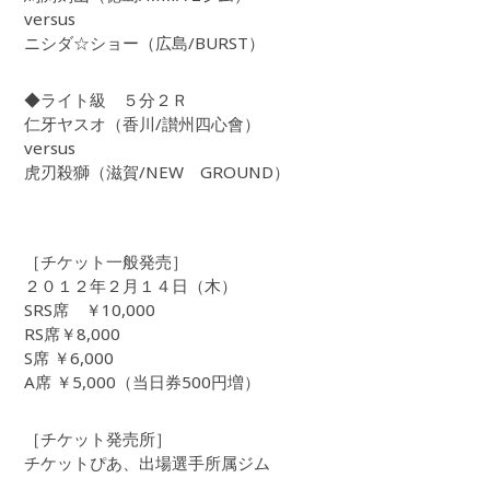
versus
ニシダ☆ショー（広島/BURST）
◆ライト級 ５分２Ｒ
仁牙ヤスオ（香川/讃州四心會）
versus
虎刃殺獅（滋賀/NEW GROUND）
［チケット一般発売］
２０１２年２月１４日（木）
SRS席 ￥10,000
RS席￥8,000
S席 ￥6,000
A席 ￥5,000（当日券500円増）
［チケット発売所］
チケットぴあ、出場選手所属ジム