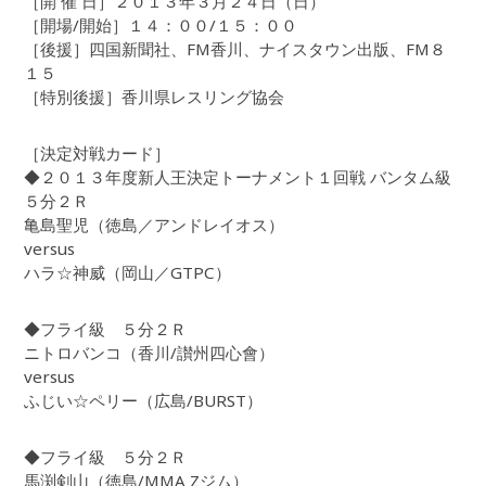
［開 催 日］２０１３年３月２４日（日）
［開場/開始］１４：００/１５：００
［後援］四国新聞社、FM香川、ナイスタウン出版、FM８
１５
［特別後援］香川県レスリング協会
［決定対戦カード］
◆２０１３年度新人王決定トーナメント１回戦 バンタム級
５分２Ｒ
亀島聖児（徳島／アンドレイオス）
versus
ハラ☆神威（岡山／GTPC）
◆フライ級 ５分２Ｒ
ニトロバンコ（香川/讃州四心會）
versus
ふじい☆ペリー（広島/BURST）
◆フライ級 ５分２Ｒ
馬渕剣山（徳島/MMA Zジム）