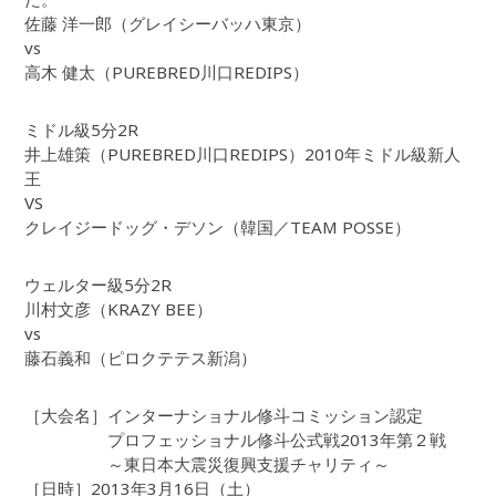
佐藤 洋一郎（グレイシーバッハ東京）
vs
高木 健太（PUREBRED川口REDIPS）
ミドル級5分2R
井上雄策（PUREBRED川口REDIPS）2010年ミドル級新人
王
VS
クレイジードッグ・デソン（韓国／TEAM POSSE）
ウェルター級5分2R
川村文彦（KRAZY BEE）
vs
藤石義和（ピロクテテス新潟）
［大会名］インターナショナル修斗コミッション認定
プロフェッショナル修斗公式戦2013年第２戦
～東日本大震災復興支援チャリティ～
［日時］2013年3月16日（土）