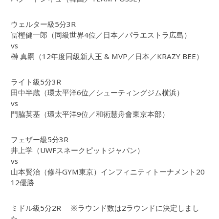
ウェルター級5分3R
冨樫健一郎（同級世界4位／日本／パラエストラ広島）
vs
榊 真嗣（12年度同級新人王 & MVP／日本／KRAZY BEE）
ライト級5分3R
田中半蔵（環太平洋6位／シューティングジム横浜）
vs
門脇英基（環太平洋9位／和術慧舟會東京本部）
フェザー級5分3R
井上学（UWFスネークピットジャパン）
vs
山本賢治（修斗GYM東京）インフィニティトーナメント20
12優勝
ミドル級5分2R ※ラウンド数は2ラウンドに決定しまし
た。