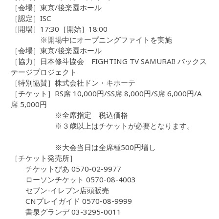
［会場］東京/後楽園ホール
［認定］ISC
［開場］17:30［開始］18:00
※開場中にオープニングファイトを実施
［会場］東京/後楽園ホール
［協力］日本修斗協会 FIGHTING TV SAMURAI! バックス
テージプロジェクト
［特別協賛］株式会社ドン・キホーテ
［チケット］RS席 10,000円/SS席 8,000円/S席 6,000円/A
席 5,000円
※全席指定 税込価格
※３歳以上はチケットが必要となります。
※大会当日は全席種500円増し
［チケット発売所］
チケットぴあ 0570-02-9977
ローソンチケット 0570-08-4003
セブン-イレブン店頭販売
CNプレイガイド 0570-08-9999
書泉グランデ 03-3295-0011