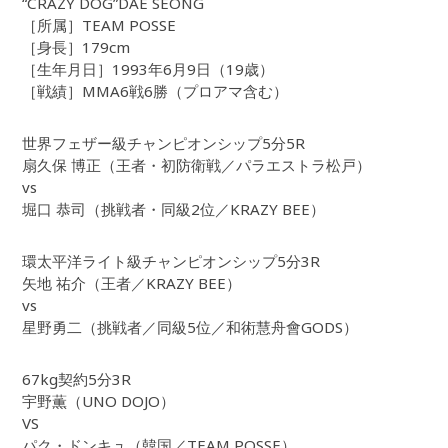
“CRAZY DOG”DAE SEONG
［所属］TEAM POSSE
［身長］179cm
［生年月日］1993年6月9日（19歳）
［戦績］MMA6戦6勝（プロアマ含む）
世界フェザー級チャンピオンシップ5分5R
扇久保 博正（王者・初防衛戦／パラエストラ松戸）
vs
堀口 恭司（挑戦者・同級2位／KRAZY BEE）
環太平洋ライト級チャンピオンシップ5分3R
矢地 祐介（王者／KRAZY BEE）
vs
星野勇二（挑戦者／同級5位／和術慧舟會GODS）
67kg契約5分3R
宇野薫（UNO DOJO）
VS
パク・ドンキュ（韓国／TEAM POSSE）