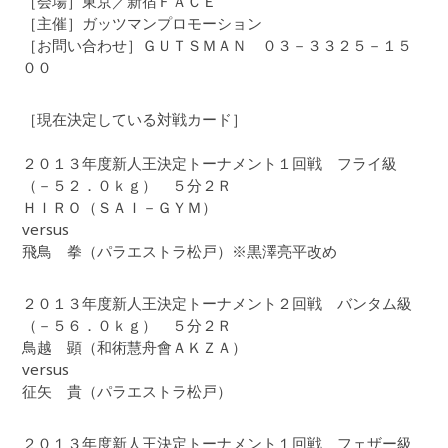
［会場］東京／新宿ＦＡＣＥ
［主催］ガッツマンプロモーション
［お問い合わせ］ＧＵＴＳＭＡＮ ０３－３３２５－１５
００
［現在決定している対戦カード］
２０１３年度新人王決定トーナメント１回戦 フライ級
（－５２．０ｋｇ） ５分２Ｒ
ＨＩＲＯ（ＳＡＩ－ＧＹＭ）
versus
飛鳥 拳（パラエストラ松戸）※黒澤亮平改め
２０１３年度新人王決定トーナメント２回戦 バンタム級
（－５６．０ｋｇ） ５分２Ｒ
鳥越 顕（和術慧舟會ＡＫＺＡ）
versus
征矢 貴（パラエストラ松戸）
２０１３年度新人王決定トーナメント１回戦 フェザー級