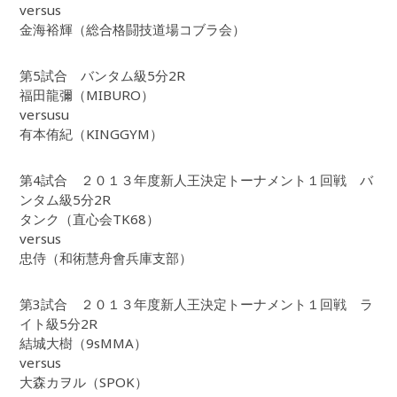
versus
金海裕輝（総合格闘技道場コブラ会）
第5試合 バンタム級5分2R
福田龍彌（MIBURO）
versusu
有本侑紀（KINGGYM）
第4試合 ２０１３年度新人王決定トーナメント１回戦 バ
ンタム級5分2R
タンク（直心会TK68）
versus
忠侍（和術慧舟會兵庫支部）
第3試合 ２０１３年度新人王決定トーナメント１回戦 ラ
イト級5分2R
結城大樹（9sMMA）
versus
大森カヲル（SPOK）