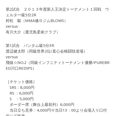
第2試合 ２０１３年度新人王決定トーナメント１回戦 ウ
ェルター級5分2R
村松 駿（MMA修斗ジムBLOWS）
versus
有川大介（鹿児島柔術クラブ）
第1試合 バンタム級5分3R
渡辺健太郎（同級世界2位/直心会格闘技道場）
versus
飛猿☆NO.2（同級インフニティトーナメント優勝/PUREBR
ED川口REDIPS）
［チケット価格］
SRS：8,000円
RS ：6,000円
S ：5,000円
ボーダー席（舞台上最前列）6,000円
当日立ち見券：4,000円※当日13：00より会場入り口付
近にて販売。