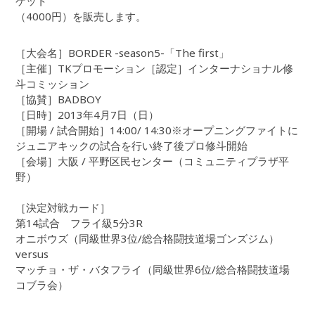
ケット
（4000円）を販売します。
［大会名］BORDER -season5-「The first」
［主催］TKプロモーション［認定］インターナショナル修
斗コミッション
［協賛］BADBOY
［日時］2013年4月7日（日）
［開場 / 試合開始］14:00/ 14:30※オープニングファイトに
ジュニアキックの試合を行い終了後プロ修斗開始
［会場］大阪 / 平野区民センター（コミュニティプラザ平
野）
［決定対戦カード］
第14試合 フライ級5分3R
オニボウズ（同級世界3位/総合格闘技道場ゴンズジム）
versus
マッチョ・ザ・バタフライ（同級世界6位/総合格闘技道場
コブラ会）