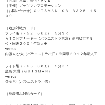
［会場］東京／新宿ＦＡＣＥ
［主催］ガッツマンプロモーション
［お問い合わせ］ＧＵＴＳＭＡＮ ０３－３３２５－１５
００
［追加対戦カード］
フライ級（－５２．０ｋｇ） ５分３Ｒ
ＡＴＣＨアナーキー（パラエストラ東京）※同級世界９
位・同級２００４年新人王
versus
内藤 のび太（パラエストラ松戸）※同級２０１２年新人王
ライト級（－６５．０ｋｇ） ５分３Ｒ
鷹島 大樹（ＧＵＴＳＭＡＮ）
versus
斉藤 裕（パラエストラ小岩）
［発表済み対戦カード］