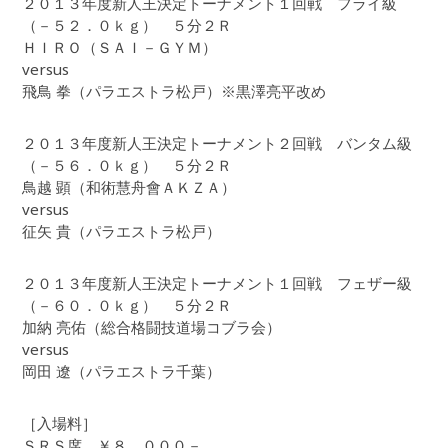
２０１３年度新人王決定トーナメント１回戦 フライ級
（－５２．０ｋｇ） ５分２Ｒ
ＨＩＲＯ（ＳＡＩ－ＧＹＭ）
versus
飛鳥 拳（パラエストラ松戸）※黒澤亮平改め
２０１３年度新人王決定トーナメント２回戦 バンタム級
（－５６．０ｋｇ） ５分２Ｒ
鳥越 顕（和術慧舟會ＡＫＺＡ）
versus
征矢 貴（パラエストラ松戸）
２０１３年度新人王決定トーナメント１回戦 フェザー級
（－６０．０ｋｇ） ５分２Ｒ
加納 亮佑（総合格闘技道場コブラ会）
versus
岡田 遼（パラエストラ千葉）
［入場料］
ＳＲＳ席 ￥８，０００－