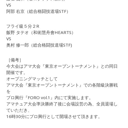
VS
阿部 右京（総合格闘技道場STF）
フライ級５分２R
飯野 タテオ（和術慧舟會HEARTS）
VS
奥村 修一郎（総合格闘技道場STF)
［備考］
今大会はアマ大会『東京オープントーナメント』との同日
開催です。
オープニングマッチとして
アマ大会『東京オープントーナメント』での各階級決勝戦
を
プロ興行『FORO vol.1』内にて実施します。
アマチュア大会準決勝終了後に会場設営の為、全員退場し
ていただき、
16時30分にプロ興行として開場させて頂きます。