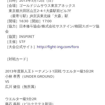
［日時］2013年5月12日（日）
［会場］ゴールドジムサウス東京アネックス
東京都大田区山王2-4-1大森駅前ビル7F
（最寄り駅）JR京浜東北線「大森」駅
［開場］16:30［開始］17:00
［協力］日本修斗協会/株式会社サステイン/格闘スポーツ協
会
［協賛］INSPIRIT
［主催］STF
［大会公式サイト］
http://fight-ing.com/foro
［対戦カード］
2013年度新人王トーナメント1回戦 ウエルター級5分2R
小林 孝秀（UNDER GROUND）
VS
広川 健信（無所属）
ウエルター級5分2R
藤石 義和（ピロクテテス新潟）