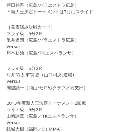
蒔田伸吾（広島/パラエストラ広島）
＊新人王決定トーナメントは7月にスライド
［発表済み対戦カード］
フライ級 5分2Ｒ
亀井達朗（広島/パラエストラ広島）
Versus
岸本耕治（広島/TKエスペランサ）
フライ級 5分2Ｒ
村井”Q太郎”貴史（山口/毛利道場）
Versus
洲脇誠一（岡山/ゼロ戦クラブ水島支部）
2013年度新人王決定トーナメント2回戦
ライト級 5分2Ｒ
山崎諭章（広島／TKエスペランサ）
Versus
結城大樹（福岡／9’s MMA）