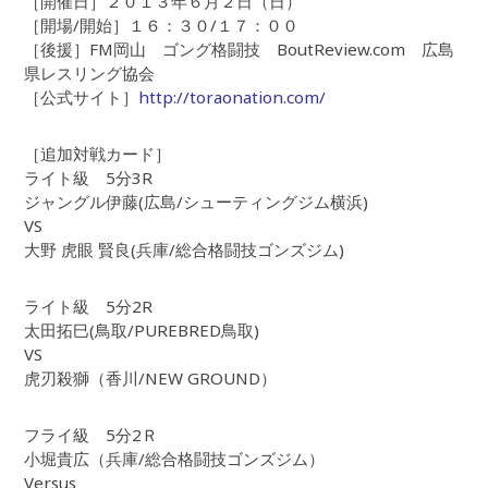
［開催日］２０１３年６月２日（日）
［開場/開始］１６：３０/１７：００
［後援］FM岡山 ゴング格闘技 BoutReview.com 広島
県レスリング協会
［公式サイト］
http://toraonation.com/
［追加対戦カード］
ライト級 5分3R
ジャングル伊藤(広島/シューティングジム横浜)
VS
大野 虎眼 賢良(兵庫/総合格闘技ゴンズジム)
ライト級 5分2R
太田拓巳(鳥取/PUREBRED鳥取)
VS
虎刃殺獅（香川/NEW GROUND）
フライ級 5分2Ｒ
小堀貴広（兵庫/総合格闘技ゴンズジム）
Versus