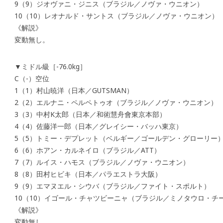
9（9）ジオヴァニ・ジニス（ブラジル／ノヴァ・ウニオン）
10（10）レオナルド・サントス（ブラジル／ノヴァ・ウニオン）
《解説》
変動無し。
▼ミドル級［-76.0kg］
C（-）空位
1（1）村山暁洋（日本／GUTSMAN）
2（2）エルナニ・ペルペトゥオ（ブラジル／ノヴァ・ウニオン）
3（3）中村K太郎（日本／和術慧舟會東京本部）
4（4）佐藤洋一郎（日本／グレイシー・バッハ東京）
5（5）トミー・デプレット（ベルギー／ゴールデン・グローリー
6（6）ホアン・カルネイロ（ブラジル／ATT）
7（7）ルイス・ハモス（ブラジル／ノヴァ・ウニオン）
8（8）田村ヒビキ（日本／パラエストラ大阪）
9（9）エマヌエル・シウバ（ブラジル／ファイト・スポルト）
10（10）イゴール・チャツビーニャ（ブラジル／ミノタウロ・チ
《解説》
変動無し。