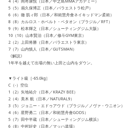
4（4）岡嵜康悦（日本／中之島MMAアカデミー）
5（5）扇久保博正（日本／パラエストラ松戸）
6（6）徹 肌ィ郎（日本／和術慧舟會ネイキッドマン柔術）
8（8）カルロス・ホベルト・ベタオン（ブラジル／RFT）
9（9）松本輝之（日本／シューティングジム大阪）
10（10）山本賢治（日本／修斗GYM東京）
2（2）上田将勝（日本／パラエストラ東京）
7（7）山内慎人（日本／GUTSMAN）
《解説》
1年半を越えて出場の無い上田と山内をダウン。
▼ライト級［-65.0kg］
C（-）空位
1（2）矢地祐介（日本／KRAZY BEE）
2（4）美木 航（日本／NATURAL9）
3（5）ジョニー・エドゥアウド（ブラジル／ノヴァ・ウニオン）
4（6）星野勇二（日本／和術慧舟會GODS）
5（7）田中半蔵（日本／シューティングジム横浜）
6（8）中村好史（日本／マッハ道場）