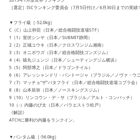
［選定］ISCランキング委員会（7月5日付け／6月30日までの実績
▼フライ級［-52.0kg］
C（C）山上幹臣（日本／総合格闘技道場STF）
1（1）室伏シンヤ（日本／SUBMIT静岡）
2（2）正城ユウキ（日本／クロスワンジム湘南）
3（3）オニボウズ（日本／総合格闘技ゴンズジム）
4（4）猿丸ジュンジ（日本／シューティングジム横浜）
5（5）阿部博之（日本／ドラゴンテイル）
6（6）アレッシャンドリ・パントージャ（ブラジル／ノヴァ・ウ
7（7）マッチョ“ザ”バタフライ（日本／総合格闘技道場コブラ会）
8（8）山本辰弥（日本／ノースキングスジム）
9（10）リンコウン・デ・サ（ブラジル／アルト・コンバッチ）
10（-）内藤のび太（日本／パラエストラ松戸）
《解説》
ATCHに勝利の内藤をランクイン。
▼バンタム級［-56.0kg］