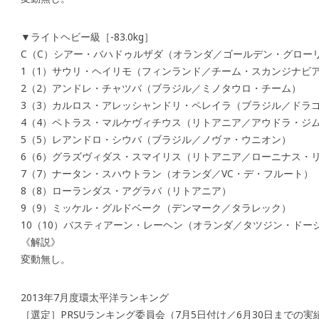
▼ライトヘビー級［-83.0kg］
C（C）シアー・バハドゥルザダ（オランダ／ゴールデン・グロー
1（1）サウリ・ヘイリモ（フィンランド／チーム・スカンジナビ
2（2）アンドレ・チャツバ（ブラジル／ミノタウロ・チーム）
3（3）カルロス・アレッシャンドリ・ペレイラ（ブラジル／ドラ
4（4）ペトラス・マルケヴィチウス（リトアニア／アウドラ・ジ
5（5）レアンドロ・シウバ（ブラジル／ノヴァ・ウニオン）
6（6）グラズヴィダス・スマイリス（リトアニア／ローニナス・
7（7）ナータン・スハウトラン（オランダ／VC・デ・フルート）
8（8）ローランダス・アグラバ（リトアニア）
9（9）ミッケル・グルドベーク（デンマーク／タラレック）
10（10）バスティアーン・レーヘン（オランダ／タツジン・ドー
《解説》
変動無し。
2013年7月度環太平洋ランキング
［選定］PRSUランキング委員会（7月5日付け／6月30日までの実