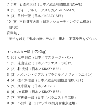
7（10）石渡伸太郎（日本／総合格闘技道場CAVE）
8（1）ガイ・デルモ（アメリカ／GUTSMAN）
9（3）田村一聖（日本／KRAZY BEE）
10（9）不死身夜天慶（日本／シューティングジム横浜）
《解説》
変動無し。
1年半を越えて出場の無いデルモ、田村、不死身夜をダウン。
▼ウェルター級［-70.0kg］
C（C）弘中邦佳（日本／マスタージャパン）
1（1）児山佳宏（日本／パラエストラ松戸）
2（2）朴 光哲（日本／KRAZY BEE）
3（3）ハクハン・ジアス（ブラジル／ノヴァ・ウニオン）
4（4）佐々木信治（日本／総合格闘技道場BURST）
5（5）久米鷹介（日本／ALIVE）
6（6）榊 真嗣（日本／KRAZY BEE）
7（7）冨樫健一郎（日本／パラエストラ広島）
8（8）小知和 晋（日本／和術慧舟會東京道場）