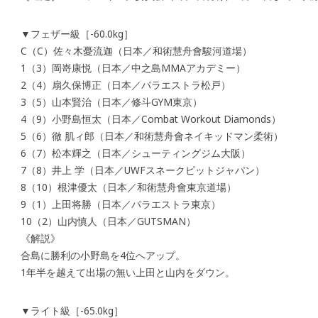
▼フェザー級［-60.0kg］
C（C）佐々木憂流迦（日本／和術慧舟會駿河道場）
1（3）岡嵜康悦（日本／中之島MMAアカデミー）
2（4）扇久保博正（日本／パラエストラ松戸）
3（5）山本賢治（日本／修斗GYM東京）
4（9）小野島恒太（日本／Combat Workout Diamonds）
5（6）徹 肌ィ郎（日本／和術慧舟會ネイキッドマン柔術）
6（7）松本輝之（日本／シューティングジム大阪）
7（8）井上 学（日本／UWFスネークピットジャパン）
8（10）根津優太（日本／和術慧舟會東京道場）
9（1）上田将勝（日本／パラエストラ東京）
10（2）山内慎人（日本／GUTSMAN）
《解説》
合島に勝利の小野島を4位へアップ。
1年半を越えて出場の無い上田と山内をダウン。
▼ライト級［-65.0kg］