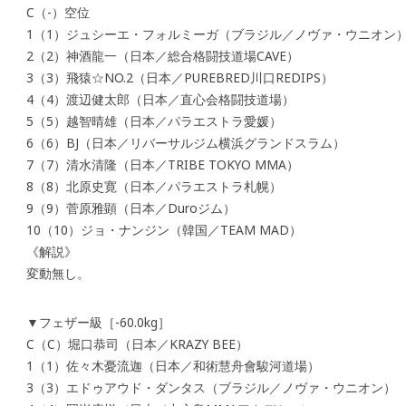
C（-）空位
1（1）ジュシーエ・フォルミーガ（ブラジル／ノヴァ・ウニオン
2（2）神酒龍一（日本／総合格闘技道場CAVE）
3（3）飛猿☆NO.2（日本／PUREBRED川口REDIPS）
4（4）渡辺健太郎（日本／直心会格闘技道場）
5（5）越智晴雄（日本／パラエストラ愛媛）
6（6）BJ（日本／リバーサルジム横浜グランドスラム）
7（7）清水清隆（日本／TRIBE TOKYO MMA）
8（8）北原史寛（日本／パラエストラ札幌）
9（9）菅原雅顕（日本／Duroジム）
10（10）ジョ・ナンジン（韓国／TEAM MAD）
《解説》
変動無し。
▼フェザー級［-60.0kg］
C（C）堀口恭司（日本／KRAZY BEE）
1（1）佐々木憂流迦（日本／和術慧舟會駿河道場）
3（3）エドゥアウド・ダンタス（ブラジル／ノヴァ・ウニオン）