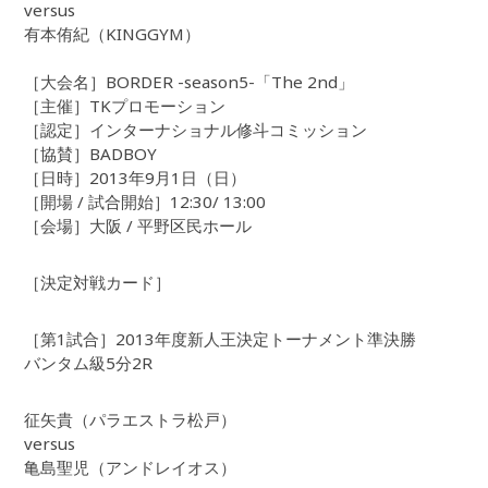
versus
有本侑紀（KINGGYM）
［大会名］BORDER -season5-「The 2nd」
［主催］TKプロモーション
［認定］インターナショナル修斗コミッション
［協賛］BADBOY
［日時］2013年9月1日（日）
［開場 / 試合開始］12:30/ 13:00
［会場］大阪 / 平野区民ホール
［決定対戦カード］
［第1試合］2013年度新人王決定トーナメント準決勝
バンタム級5分2R
征矢貴（パラエストラ松戸）
versus
亀島聖児（アンドレイオス）