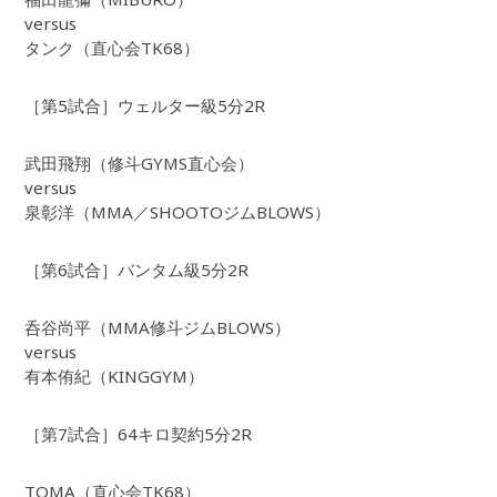
versus
タンク（直心会TK68）
［第5試合］ウェルター級5分2R
武田飛翔（修斗GYMS直心会）
versus
泉彰洋（MMA／SHOOTOジムBLOWS）
［第6試合］バンタム級5分2R
呑谷尚平（MMA修斗ジムBLOWS）
versus
有本侑紀（KINGGYM）
［第7試合］64キロ契約5分2R
TOMA（直心会TK68）