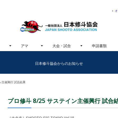
オ
アマ
大会・試合
申請書類
日本修斗協会からのお知らせ
イン主催興行 試合結果
プロ修斗 8/25 サステイン主催興行 試合
［大会名］SHOOTO GIG TOKYO Vol.15