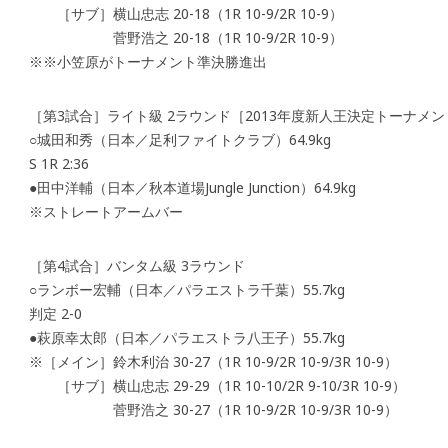
［サブ］横山忠志 20-18（1R 10-9/2R 10-9）
菅野浩之 20-18（1R 10-9/2R 10-9）
※※小笠原がトーナメント準決勝進出
［第3試合］ライト級 2ラウンド［2013年度新人王決定トーナメン
○城田和秀（日本／足利ファイトクラブ）64.9kg
S 1R 2:36
●田中洋輔（日本／秋本道場Jungle Junction）64.9kg
※ストレートアームバー
［第4試合］バンタム級 3ラウンド
○ランボー宏輔（日本／パラエストラ千葉）55.7kg
判定 2-0
●萩原幸太郎（日本／パラエストラ八王子）55.7kg
※［メイン］鈴木利治 30-27（1R 10-9/2R 10-9/3R 10-9）
［サブ］横山忠志 29-29（1R 10-10/2R 9-10/3R 10-9）
菅野浩之 30-27（1R 10-9/2R 10-9/3R 10-9）