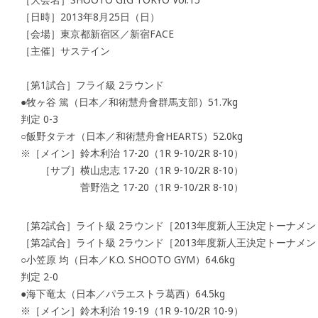
［日時］2013年8月25日（日）
［会場］東京都新宿区／新宿FACE
［主催］サステイン
［第1試合］フライ級 2ラウンド
●牧ヶ谷 篤（日本／和術慧舟會群馬支部）51.7kg
判定 0-3
○飯野タテオ（日本／和術慧舟會HEARTS）52.0kg
※［メイン］鈴木利治 17-20（1R 9-10/2R 8-10）
［サブ］横山忠志 17-20（1R 9-10/2R 8-10）
菅野浩之 17-20（1R 9-10/2R 8-10）
［第2試合］ライト級 2ラウンド［2013年度新人王決定トーナメン
［第2試合］ライト級 2ラウンド［2013年度新人王決定トーナメン
○小笠原 均（日本／K.O. SHOOTO GYM）64.6kg
判定 2-0
●海下竜太（日本／パラエストラ葛西）64.5kg
※［メイン］鈴木利治 19-19（1R 9-10/2R 10-9）