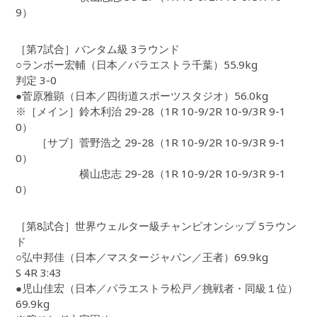
9）
［第7試合］バンタム級 3ラウンド
○ランボー宏輔（日本／パラエストラ千葉）55.9kg
判定 3-0
●菅原雅顕（日本／四街道スポーツスタジオ）56.0kg
※［メイン］鈴木利治 29-28（1R 10-9/2R 10-9/3R 9-1
0）
［サブ］菅野浩之 29-28（1R 10-9/2R 10-9/3R 9-1
0）
横山忠志 29-28（1R 10-9/2R 10-9/3R 9-1
0）
［第8試合］世界ウェルター級チャンピオンシップ 5ラウン
ド
○弘中邦佳（日本／マスタージャパン／王者）69.9kg
S 4R 3:43
●児山佳宏（日本／パラエストラ松戸／挑戦者・同級１位）
69.9kg