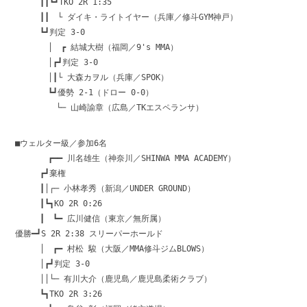
┃┃┗┛TKO 2R 1:35
┃┃ └ ダイキ・ライトイヤー（兵庫／修斗GYM神戸）
┗┛判定 3-0
│ ┏ 結城大樹（福岡／9's MMA）
│┏┛判定 3-0
│┃└ 大森カヲル（兵庫／SPOK）
┗┛優勢 2-1（ドロー 0-0）
└─ 山崎諭章（広島／TKエスペランサ）
■ウェルター級／参加6名
┏━━ 川名雄生（神奈川／SHINWA MMA ACADEMY）
┏┛棄権
┃│┌─ 小林孝秀（新潟／UNDER GROUND）
┃┗┓KO 2R 0:26
┃ ┗━ 広川健信（東京／無所属）
優勝━┛S 2R 2:38 スリーパーホールド
│ ┏━ 村松 駿（大阪／MMA修斗ジムBLOWS）
│┏┛判定 3-0
││└─ 有川大介（鹿児島／鹿児島柔術クラブ）
┗┓TKO 2R 3:26