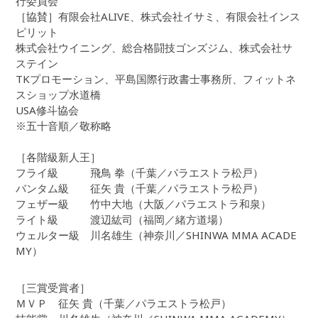
行委員会
［協賛］有限会社ALIVE、株式会社イサミ、有限会社インス
ピリット
株式会社ウイニング、総合格闘技ゴンズジム、株式会社サ
ステイン
TKプロモーション、平島国際行政書士事務所、フィットネ
スショップ水道橋
USA修斗協会
※五十音順／敬称略
［各階級新人王］
フライ級 飛鳥 拳（千葉／パラエストラ松戸）
バンタム級 征矢 貴（千葉／パラエストラ松戸）
フェザー級 竹中大地（大阪／パラエストラ和泉）
ライト級 渡辺紘司（福岡／緒方道場）
ウェルター級 川名雄生（神奈川／SHINWA MMA ACADE
MY）
［三賞受賞者］
ＭＶＰ 征矢 貴（千葉／パラエストラ松戸）