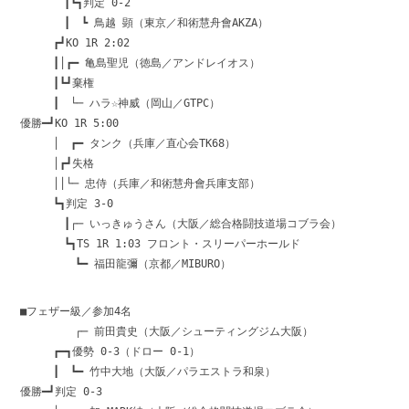
┃┗┓判定 0-2
┃ ┗ 鳥越 顕（東京／和術慧舟會AKZA）
┏┛KO 1R 2:02
┃│┏━ 亀島聖児（徳島／アンドレイオス）
┃┗┛棄権
┃ └─ ハラ☆神威（岡山／GTPC）
優勝━┛KO 1R 5:00
│ ┏━ タンク（兵庫／直心会TK68）
│┏┛失格
││└─ 忠侍（兵庫／和術慧舟會兵庫支部）
┗┓判定 3-0
┃┌─ いっきゅうさん（大阪／総合格闘技道場コブラ会）
┗┓TS 1R 1:03 フロント・スリーパーホールド
┗━ 福田龍彌（京都／MIBURO）
■フェザー級／参加4名
┌─ 前田貴史（大阪／シューティングジム大阪）
┏━┓優勢 0-3（ドロー 0-1）
┃ ┗━ 竹中大地（大阪／パラエストラ和泉）
優勝━┛判定 0-3