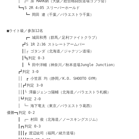
│ ┌─ 加 MARK納（大阪／総合格闘技道場コブラ会）
┗━┓S 2R 4:05 スリーパーホールド
┗━ 岡田 遼（千葉／パラエストラ千葉）
■ライト級／参加12名
┏━ 城田和秀（群馬／足利ファイトクラブ）
┏┛S 1R 2:36 ストレートアームバー
┃│┌ ゴタンダ（北海道／ジャクソン道場）
┃┗┓判定 0-3
┃ ┗ 田中洋輔（神奈川／秋本道場Jungle Junction）
┏┛判定 3-0
││ ┏ 小笠原 均（静岡／K.O. SHOOTO GYM）
││┏┛判定 3-0
││┃└ 澤藤ジェンコ陽輔（北海道／パラエストラ札幌）
│┗┛判定 2-0
│ └─ 海下竜太（東京／パラエストラ葛西）
優勝━┓判定 0-2
┃ ┌─ 村田 俊（北海道／ノースキングスジム）
┃┏┓判定 0-3
┃┃┃┏ 渡辺紘司（福岡／緒方道場）