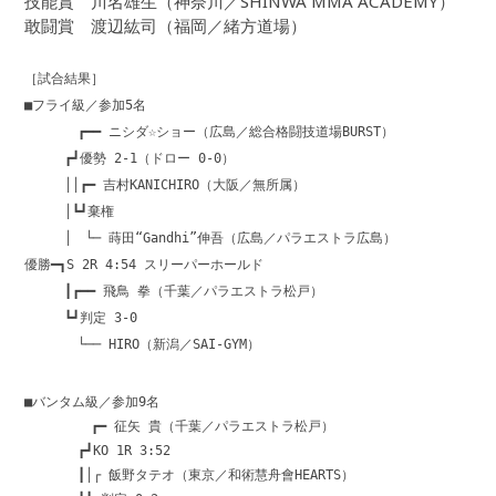
技能賞 川名雄生（神奈川／SHINWA MMA ACADEMY）
敢闘賞 渡辺紘司（福岡／緒方道場）
［試合結果］
■フライ級／参加5名
┏━━ ニシダ☆ショー（広島／総合格闘技道場BURST）
┏┛優勢 2-1（ドロー 0-0）
││┏━ 吉村KANICHIRO（大阪／無所属）
│┗┛棄権
│ └─ 蒔田“Gandhi”伸吾（広島／パラエストラ広島）
優勝━┓S 2R 4:54 スリーパーホールド
┃┏━━ 飛鳥 拳（千葉／パラエストラ松戸）
┗┛判定 3-0
└── HIRO（新潟／SAI-GYM）
■バンタム級／参加9名
┏━ 征矢 貴（千葉／パラエストラ松戸）
┏┛KO 1R 3:52
┃│┌ 飯野タテオ（東京／和術慧舟會HEARTS）