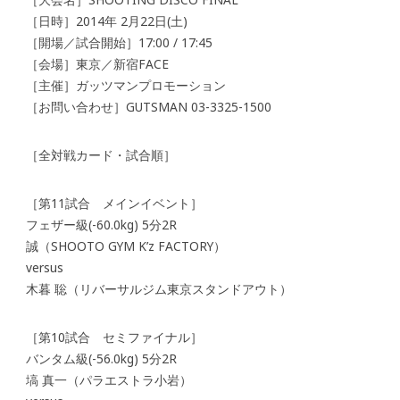
［日時］2014年 2月22日(土)
［開場／試合開始］17:00 / 17:45
［会場］東京／新宿FACE
［主催］ガッツマンプロモーション
［お問い合わせ］GUTSMAN 03-3325-1500
［全対戦カード・試合順］
［第11試合 メインイベント］
フェザー級(-60.0kg) 5分2R
誠（SHOOTO GYM K’z FACTORY）
versus
木暮 聡（リバーサルジム東京スタンドアウト）
［第10試合 セミファイナル］
バンタム級(-56.0kg) 5分2R
塙 真一（パラエストラ小岩）