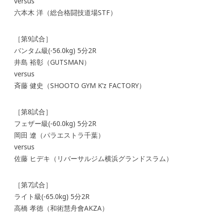
versus
六本木 洋（総合格闘技道場STF）
［第9試合］
バンタム級(-56.0kg) 5分2R
井島 裕彰（GUTSMAN）
versus
斉藤 健史（SHOOTO GYM K’z FACTORY）
［第8試合］
フェザー級(-60.0kg) 5分2R
岡田 遼（パラエストラ千葉）
versus
佐藤 ヒデキ（リバーサルジム横浜グランドスラム）
［第7試合］
ライト級(-65.0kg) 5分2R
高橋 孝徳（和術慧舟會AKZA）