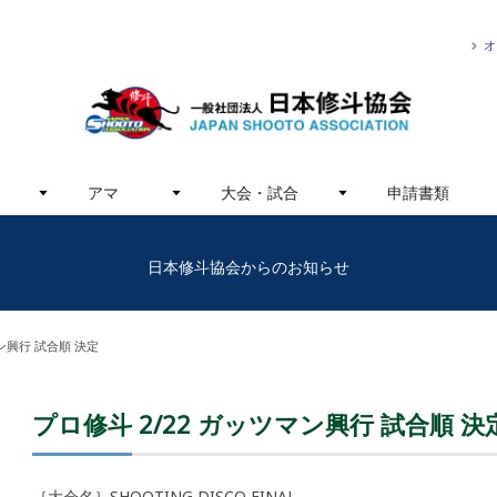
オ
アマ
大会・試合
申請書類
日本修斗協会からのお知らせ
マン興行 試合順 決定
プロ修斗 2/22 ガッツマン興行 試合順 決
［大会名］SHOOTING DISCO FINAL