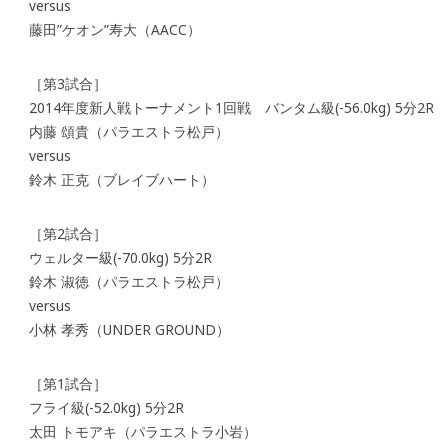
versus
藤田”ケオン”寿大（AACC）
［第3試合］
2014年度新人戦トーナメント1回戦 バンタム級(-56.0kg) 5分2R
内藤 頌貴（パラエストラ松戸）
versus
鈴木 正克（ブレイブハート）
［第2試合］
ウェルター級(-70.0kg) 5分2R
鈴木 淑徳（パラエストラ松戸）
versus
小林 孝秀（UNDER GROUND）
［第1試合］
フライ級(-52.0kg) 5分2R
太田 トモアキ（パラエストラ小岩）