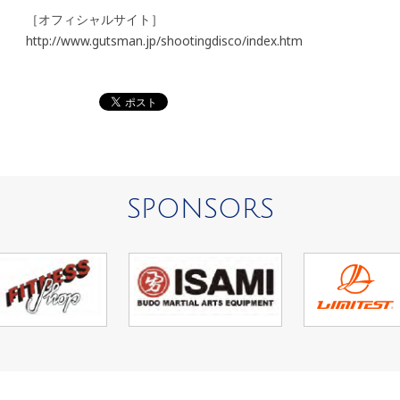
［オフィシャルサイト］
http://www.gutsman.jp/shootingdisco/index.htm
SPONSORS