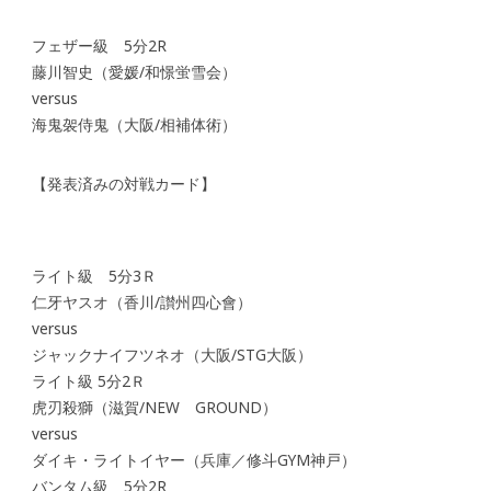
フェザー級 5分2R
藤川智史（愛媛/和憬蛍雪会）
versus
海鬼袈侍鬼（大阪/相補体術）
【発表済みの対戦カード】
ライト級 5分3Ｒ
仁牙ヤスオ（香川/讃州四心會）
versus
ジャックナイフツネオ（大阪/STG大阪）
ライト級 5分2Ｒ
虎刃殺獅（滋賀/NEW GROUND）
versus
ダイキ・ライトイヤー（兵庫／修斗GYM神戸）
バンタム級 5分2R