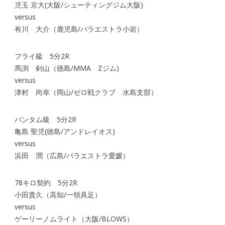
児玉 京大(大阪/シューティングジム大阪)
versus
有川 大介（鹿児島/パラエストラ小岩）
フライ級 5分2R
馬渕 剣山（徳島/MMA Zジム)
versus
津村 尚幸（岡山/ゼロ戦クラブ 水島支部）
バンタム級 5分2R
亀島 聖児(徳島/アンドレイオス)
versus
浜田 潤（広島/パラエストラ愛媛）
78キロ契約 5分2R
小田貴久（高知/一領具足）
versus
ゲーリーノムライト（大阪/BLOWS）