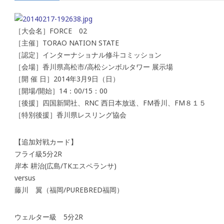
［大会名］FORCE 02
［主催］TORAO NATION STATE
［認定］インターナショナル修斗コミッション
［会場］香川県高松市/高松シンボルタワー 展示場
［開 催 日］2014年3月9日（日）
［開場/開始］14：00/15：00
［後援］四国新聞社、RNC 西日本放送、FM香川、FM８１５
［特別後援］香川県レスリング協会
【追加対戦カード】
フライ級5分2R
岸本 耕治(広島/TKエスペランサ)
versus
藤川 翼（福岡/PUREBRED福岡）
ウェルター級 5分2R