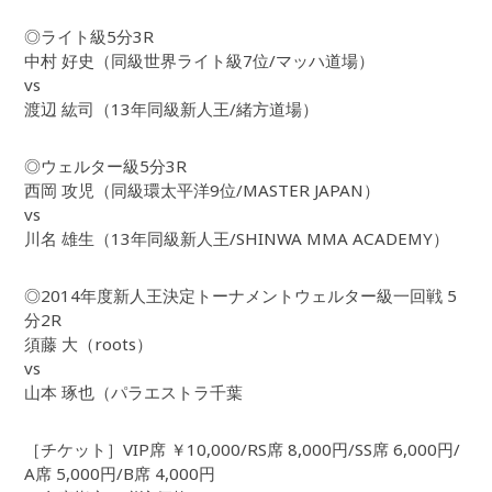
◎ライト級5分3R
中村 好史（同級世界ライト級7位/マッハ道場）
vs
渡辺 紘司（13年同級新人王/緒方道場）
◎ウェルター級5分3R
西岡 攻児（同級環太平洋9位/MASTER JAPAN）
vs
川名 雄生（13年同級新人王/SHINWA MMA ACADEMY）
◎2014年度新人王決定トーナメントウェルター級一回戦 5
分2R
須藤 大（roots）
vs
山本 琢也（パラエストラ千葉
［チケット］VIP席 ￥10,000/RS席 8,000円/SS席 6,000円/
A席 5,000円/B席 4,000円