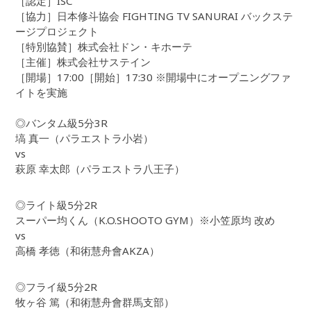
［認定］ISC
［協力］日本修斗協会 FIGHTING TV SANURAI バックステ
ージプロジェクト
［特別協賛］株式会社ドン・キホーテ
［主催］株式会社サステイン
［開場］17:00［開始］17:30 ※開場中にオープニングファ
イトを実施
◎バンタム級5分3R
塙 真一（パラエストラ小岩）
vs
萩原 幸太郎（パラエストラ八王子）
◎ライト級5分2R
スーパー均くん（K.O.SHOOTO GYM）※小笠原均 改め
vs
高橋 孝徳（和術慧舟會AKZA）
◎フライ級5分2R
牧ヶ谷 篤（和術慧舟會群馬支部）