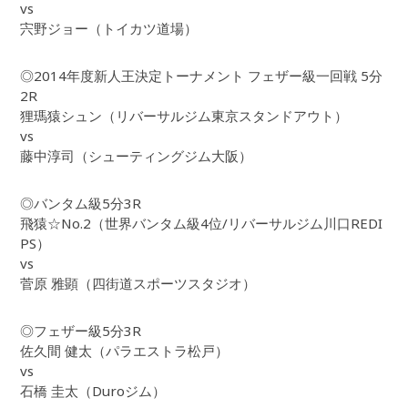
vs
宍野ジョー（トイカツ道場）
◎2014年度新人王決定トーナメント フェザー級一回戦 5分
2R
狸瑪猿シュン（リバーサルジム東京スタンドアウト）
vs
藤中淳司（シューティングジム大阪）
◎バンタム級5分3R
飛猿☆No.2（世界バンタム級4位/リバーサルジム川口REDI
PS）
vs
菅原 雅顕（四街道スポーツスタジオ）
◎フェザー級5分3R
佐久間 健太（パラエストラ松戸）
vs
石橋 圭太（Duroジム）