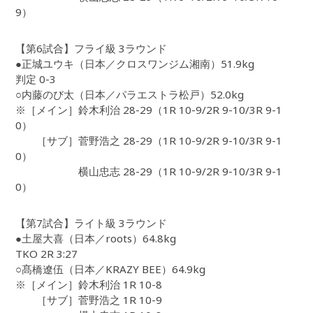
9）
【第6試合】フライ級 3ラウンド
●正城ユウキ（日本／クロスワンジム湘南）51.9kg
判定 0-3
○内藤のび太（日本／パラエストラ松戸）52.0kg
※［メイン］鈴木利治 28-29（1R 10-9/2R 9-10/3R 9-1
0）
［サブ］菅野浩之 28-29（1R 10-9/2R 9-10/3R 9-1
0）
横山忠志 28-29（1R 10-9/2R 9-10/3R 9-1
0）
【第7試合】ライト級 3ラウンド
●土屋大喜（日本／roots）64.8kg
TKO 2R 3:27
○髙橋遼伍（日本／KRAZY BEE）64.9kg
※［メイン］鈴木利治 1R 10-8
［サブ］菅野浩之 1R 10-9