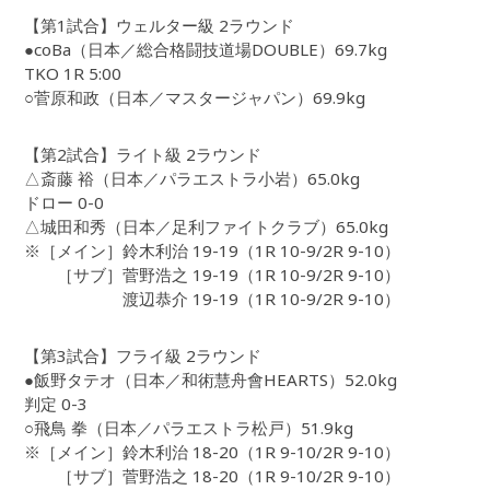
【第1試合】ウェルター級 2ラウンド
●coBa（日本／総合格闘技道場DOUBLE）69.7kg
TKO 1R 5:00
○菅原和政（日本／マスタージャパン）69.9kg
【第2試合】ライト級 2ラウンド
△斎藤 裕（日本／パラエストラ小岩）65.0kg
ドロー 0-0
△城田和秀（日本／足利ファイトクラブ）65.0kg
※［メイン］鈴木利治 19-19（1R 10-9/2R 9-10）
［サブ］菅野浩之 19-19（1R 10-9/2R 9-10）
渡辺恭介 19-19（1R 10-9/2R 9-10）
【第3試合】フライ級 2ラウンド
●飯野タテオ（日本／和術慧舟會HEARTS）52.0kg
判定 0-3
○飛鳥 拳（日本／パラエストラ松戸）51.9kg
※［メイン］鈴木利治 18-20（1R 9-10/2R 9-10）
［サブ］菅野浩之 18-20（1R 9-10/2R 9-10）