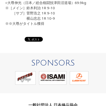
○大尊伸光（日本／総合格闘技津田沼道場）69.9kg
※［メイン］鈴木利治 1R 9-10
［サブ］菅野浩之 1R 9-10
横山忠志 1R 10-9
※※大尊がタイトル獲得
SPONSORS
一般社団法人 日本修斗協会