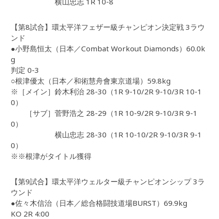
横山忠志 1R 10-8
【第8試合】環太平洋フェザー級チャンピオン決定戦 3ラウ
ンド
●小野島恒太（日本／Combat Workout Diamonds）60.0k
g
判定 0-3
○根津優太（日本／和術慧舟會東京道場）59.8kg
※［メイン］鈴木利治 28-30（1R 9-10/2R 9-10/3R 10-1
0）
［サブ］菅野浩之 28-29（1R 10-9/2R 9-10/3R 9-1
0）
横山忠志 28-30（1R 10-10/2R 9-10/3R 9-1
0）
※※根津がタイトル獲得
【第9試合】環太平洋ウェルター級チャンピオンシップ 3ラ
ウンド
●佐々木信治（日本／総合格闘技道場BURST）69.9kg
KO 2R 4:00