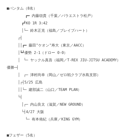
■バンタム（8名）
┏━ 内藤頌貴（千葉／パラエストラ松戸）
┏┛KO 1R 3:42
│└─ 鈴木正克（福島／ブレイブハート）
┌┤
││┏━ 藤田"ケオン"寿大（東京／AACC）
│┗┛優勢 2-1（ドロー 0-0）
│ └─ ヤックル真吾（福岡／T-REX JIU-JITSU ACADEMY）
優勝─┤
│ ┌─ 津村尚幸（岡山／ゼロ戦クラブ水島支部）
│┌┤5/25 広島
││└─ 建部誠二（山口／TEAM PLAN）
└┤
│┌─ 内山良太（滋賀／NEW GROUND）
└┤4/27 大阪
└─ 有本侑紀（兵庫／KING GYM）
■フェザー（5名）