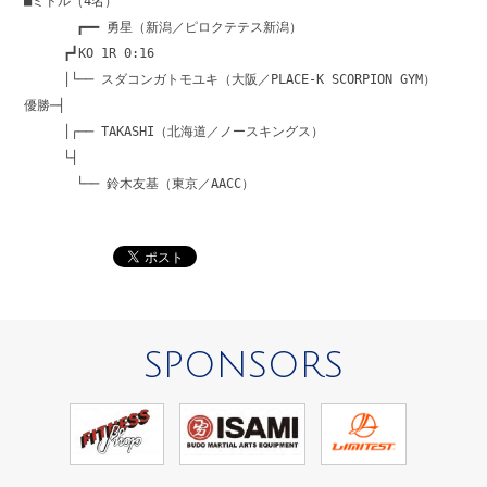
■ミドル（4名）
┏━━ 勇星（新潟／ピロクテテス新潟）
┏┛KO 1R 0:16
│└── スダコンガトモユキ（大阪／PLACE-K SCORPION GYM）
優勝─┤
│┌── TAKASHI（北海道／ノースキングス）
└┤
└── 鈴木友基（東京／AACC）
SPONSORS