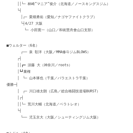
││└─ 林崎“マニア”俊介（北海道／ノースキングスジム）
└┤
│┌─ 栗畑勇佑（愛知／ナゴヤファイトクラブ）
└┤4/27 大阪
└─ 小田寛一（山口／和術慧舟會山口支部）
■ウェルター（6名）
┌── 泉 彰洋（大阪／MMA修斗ジムBLOWS）
┌┤
││┏━ 須藤 大（神奈川／roots）
│┗┛棄権
│ └─ 山本琢也（千葉／パラエストラ千葉）
優勝─┤
│ ┌─ 川口雄太朗（広島／総合格闘技道場BURST）
│┌┤
││└─ 荒川大輔（北海道／ベラトレオ）
└┤
└── 児玉京大（大阪／シューティングジム大阪）