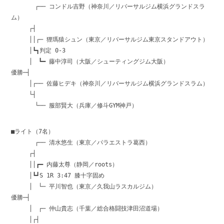
┌── コンドル吉野（神奈川／リバーサルジム横浜グランドスラ
ム）
┌┤
││┌─ 狸瑪猿シュン（東京／リバーサルジム東京スタンドアウト）
│┗┓判定 0-3
│ ┗━ 藤中淳司（大阪／シューティングジム大阪）
優勝─┤
│┌── 佐藤ヒデキ（神奈川／リバーサルジム横浜グランドスラム）
└┤
└── 服部賢大（兵庫／修斗GYM神戸）
■ライト（7名）
┌── 清水悠生（東京／パラエストラ葛西）
┌┤
││┏━ 内藤太尊（静岡／roots）
│┗┛S 1R 3:47 膝十字固め
│ └─ 平川智也（東京／久我山ラスカルジム）
優勝─┤
│ ┌─ 仲山貴志（千葉／総合格闘技津田沼道場）
│┌┤