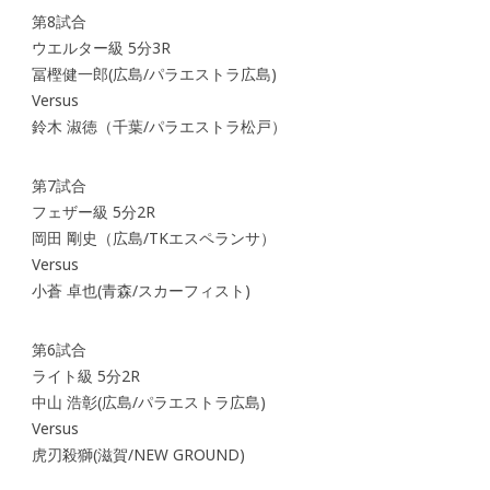
第8試合
ウエルター級 5分3R
冨樫健一郎(広島/パラエストラ広島)
Versus
鈴木 淑徳（千葉/パラエストラ松戸）
第7試合
フェザー級 5分2R
岡田 剛史（広島/TKエスペランサ）
Versus
小蒼 卓也(青森/スカーフィスト)
第6試合
ライト級 5分2R
中山 浩彰(広島/パラエストラ広島)
Versus
虎刃殺獅(滋賀/NEW GROUND)