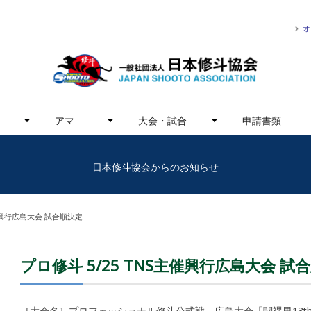
オ
アマ
大会・試合
申請書類
日本修斗協会からのお知らせ
主催興行広島大会 試合順決定
プロ修斗 5/25 TNS主催興行広島大会 試
［大会名］プロフェッショナル修斗公式戦 広島大会「闘裸男13t