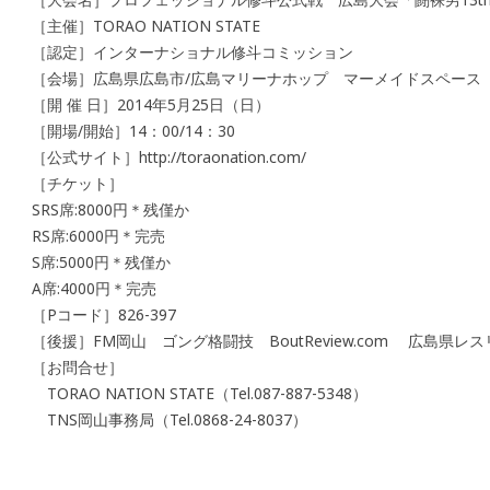
［主催］TORAO NATION STATE
［認定］インターナショナル修斗コミッション
［会場］広島県広島市/広島マリーナホップ マーメイドスペース
［開 催 日］2014年5月25日（日）
［開場/開始］14：00/14：30
［公式サイト］http://toraonation.com/
［チケット］
SRS席:8000円＊残僅か
RS席:6000円＊完売
S席:5000円＊残僅か
A席:4000円＊完売
［Pコード］826-397
［後援］FM岡山 ゴング格闘技 BoutReview.com 広島県レ
［お問合せ］
TORAO NATION STATE（Tel.087-887-5348）
TNS岡山事務局（Tel.0868-24-8037）