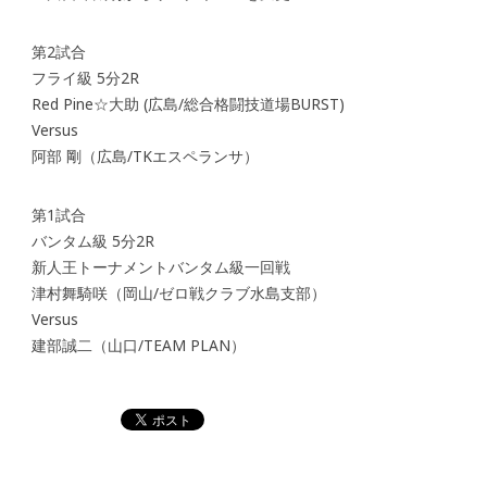
第2試合
フライ級 5分2R
Red Pine☆大助 (広島/総合格闘技道場BURST)
Versus
阿部 剛（広島/TKエスペランサ）
第1試合
バンタム級 5分2R
新人王トーナメントバンタム級一回戦
津村舞騎咲（岡山/ゼロ戦クラブ水島支部）
Versus
建部誠二（山口/TEAM PLAN）