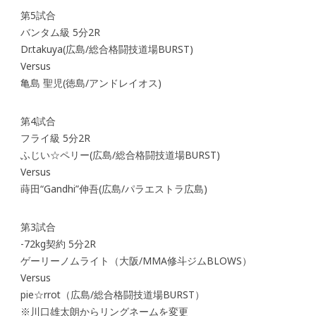
第5試合
バンタム級 5分2R
Dr.takuya(広島/総合格闘技道場BURST)
Versus
亀島 聖児(徳島/アンドレイオス)
第4試合
フライ級 5分2R
ふじい☆ペリー(広島/総合格闘技道場BURST)
Versus
蒔田“Gandhi”伸吾(広島/パラエストラ広島)
第3試合
-72kg契約 5分2R
ゲーリーノムライト（大阪/MMA修斗ジムBLOWS）
Versus
pie☆rrot（広島/総合格闘技道場BURST）
※川口雄太朗からリングネームを変更