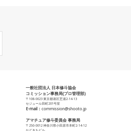
一般社団法人 日本修斗協会
コミッション事務局(プロ管理部)
〒108-0023 東京都港区芝浦2-14-13
セジュール田町201号室
E-mail：
commission@shooto.jp
アマチュア修斗委員会 事務局
〒250-0012 神奈川県小田原市本町2-14-12
かどきちビル